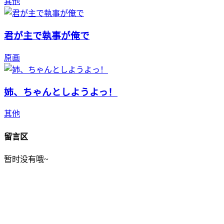
其他
君が主で執事が俺で
原画
姉、ちゃんとしようよっ！
其他
留言区
暂时没有哦~