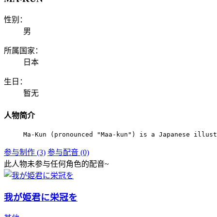
性别：
男
所属国家：
日本
生日：
暂无
人物简介
Ma-Kun (pronounced "Maa-kun") is a Japanese illust
参与制作 (3)
参与配音 (0)
此人物未参与任何角色的配音~
我が姫君に栄冠を