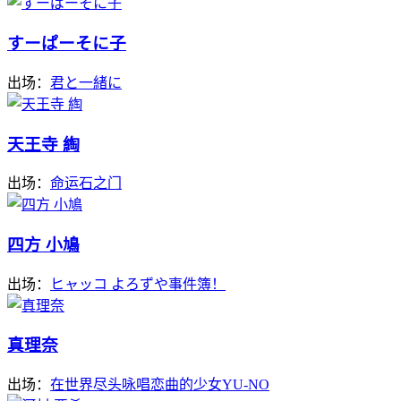
すーぱーそに子
出场：
君と一緒に
天王寺 綯
出场：
命运石之门
四方 小鳩
出场：
ヒャッコ よろずや事件簿！
真理奈
出场：
在世界尽头咏唱恋曲的少女YU-NO