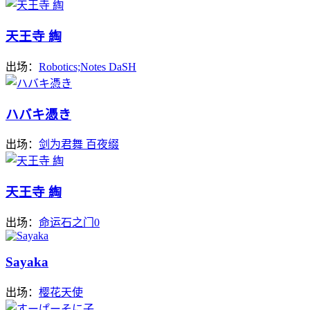
天王寺 綯
出场：
Robotics;Notes DaSH
ハバキ憑き
出场：
剑为君舞 百夜缀
天王寺 綯
出场：
命运石之门0
Sayaka
出场：
樱花天使