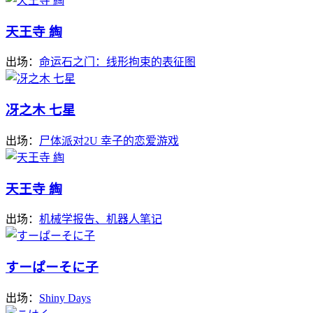
天王寺 綯
出场：
命运石之门：线形拘束的表征图
冴之木 七星
出场：
尸体派对2U 幸子的恋爱游戏
天王寺 綯
出场：
机械学报告、机器人笔记
すーぱーそに子
出场：
Shiny Days