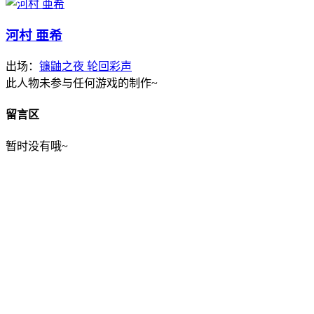
河村 亜希
出场：
镰鼬之夜 轮回彩声
此人物未参与任何游戏的制作~
留言区
暂时没有哦~