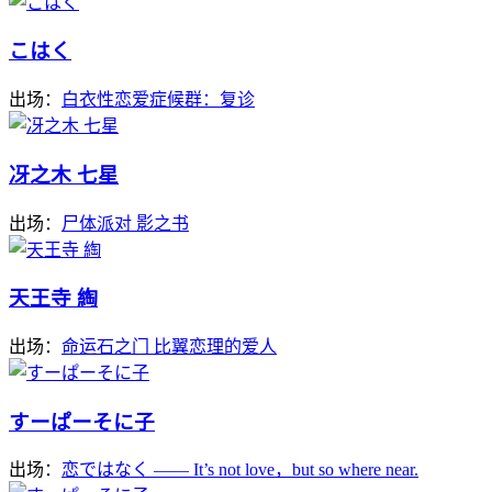
こはく
出场：
白衣性恋爱症候群：复诊
冴之木 七星
出场：
尸体派对 影之书
天王寺 綯
出场：
命运石之门 比翼恋理的爱人
すーぱーそに子
出场：
恋ではなく ―― It’s not love，but so where near.