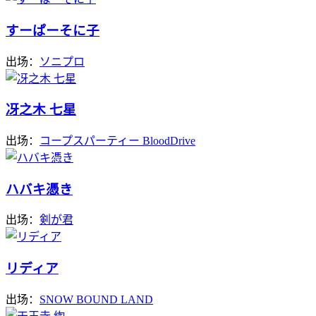
すーぱーそに子
出场：
ソニプロ
冴之木 七星
出场：
コープスパーティー BloodDrive
ハバキ憑き
出场：
剣が君
リディア
出场：
SNOW BOUND LAND