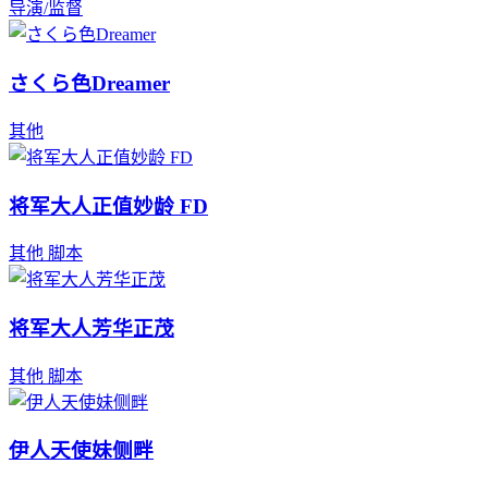
导演/监督
さくら色Dreamer
其他
将军大人正值妙龄 FD
其他
脚本
将军大人芳华正茂
其他
脚本
伊人天使妹侧畔