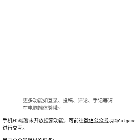
更多功能如登录、投稿、评论、手记等请
在电脑端体验哦~
手机H5端暂未开放搜索功能，可前往
微信公众号
:
月幕Galgame
进行交互。