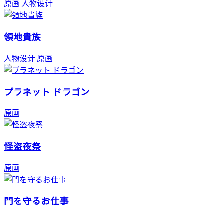
原画
人物设计
領地貴族
人物设计
原画
プラネット ドラゴン
原画
怪盗夜祭
原画
門を守るお仕事