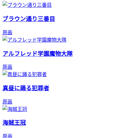
ブラウン通り三番目
原画
アルフレッド学園魔物大隊
原画
真昼に踊る犯罪者
原画
海賊王冠
原画