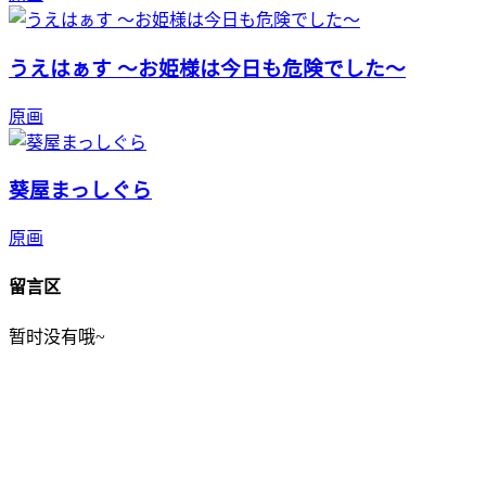
うえはぁす ～お姫様は今日も危険でした～
原画
葵屋まっしぐら
原画
留言区
暂时没有哦~