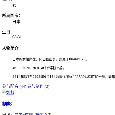
女
所属国家：
日本
生日：
08-31
人物简介
日本的女性声优，冈山县出身。隶属于UPANDUPS。

AMUSEMENT MEDIA综合学院出身。

2014年5月至2015年9月[3]为声优团体“PARAPLUIE”的一员
参与配音 (44)
参与制作 (2)
劉邦