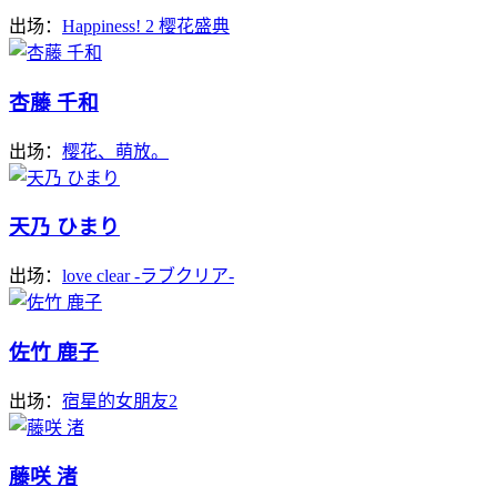
出场：
Happiness! 2 樱花盛典
杏藤 千和
出场：
樱花、萌放。
天乃 ひまり
出场：
love clear -ラブクリア-
佐竹 鹿子
出场：
宿星的女朋友2
藤咲 渚