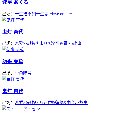
速星 あくる
出场：
一生推不如一生恋 ~love or die~
鬼灯 育代
出场：
恋爱×决胜战 まり&汐音＆蒼 小故事
勿来 美玖
出场：
雪色暗号
鬼灯 育代
出场：
恋爱×决胜战 乃乃香&莲菜&由奈小故事