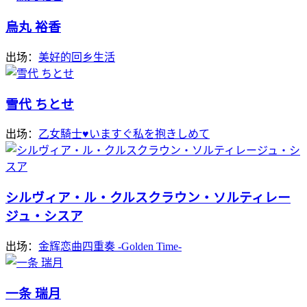
烏丸 裕香
出场：
美好的回乡生活
雪代 ちとせ
出场：
乙女騎士♥いますぐ私を抱きしめて
シルヴィア・ル・クルスクラウン・ソルティレー
ジュ・シスア
出场：
金辉恋曲四重奏 -Golden Time-
一条 瑞月