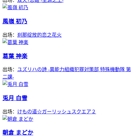
出场：
双天†恋姬 -至源之王-
風嶺 初乃
出场：
刹那绽放的恋之花火
葛葉 神楽
出场：
ユズリハの詩 -異能力組織犯罪対策部 特殊機動隊 第
二課-
兎月 白雪
出场：
けもの道☆ガーリッシュスクエア２
朝倉 まどか