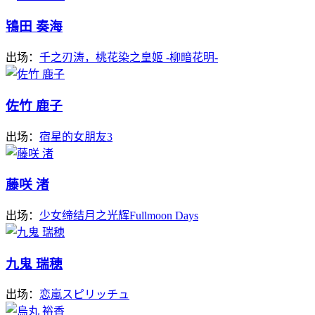
鴇田 奏海
出场：
千之刃涛，桃花染之皇姬 -柳暗花明-
佐竹 鹿子
出场：
宿星的女朋友3
藤咲 渚
出场：
少女缔结月之光辉Fullmoon Days
九鬼 瑞穂
出场：
恋嵐スピリッチュ