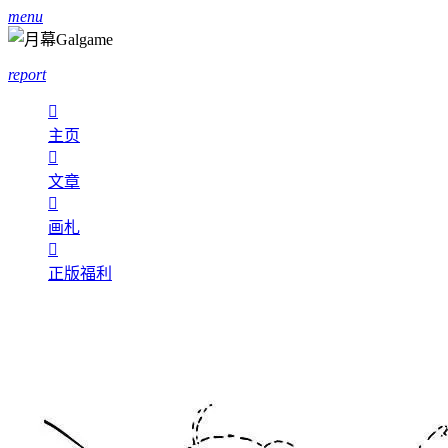
menu
report

主页

文章

画札

正版福利