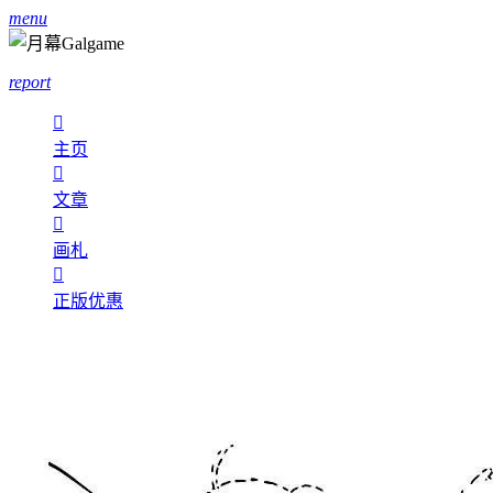
menu
report

主页

文章

画札

正版优惠