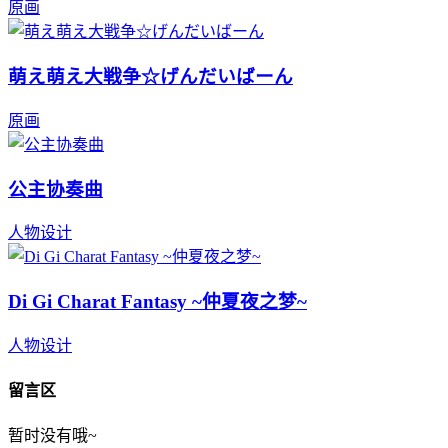
原画
萌え萌え大戦争☆げんだいばーん
原画
公主协奏曲
人物设计
Di Gi Charat Fantasy ~仲夏夜之梦~
人物设计
留言区
暂时没有哦~