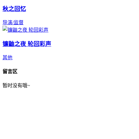
秋之回忆
导演/监督
镰鼬之夜 轮回彩声
其他
留言区
暂时没有哦~