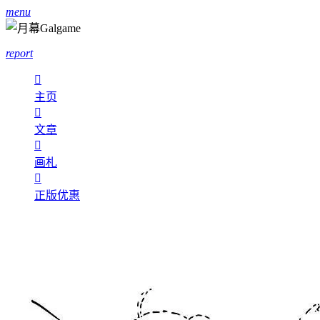
menu
report

主页

文章

画札

正版优惠