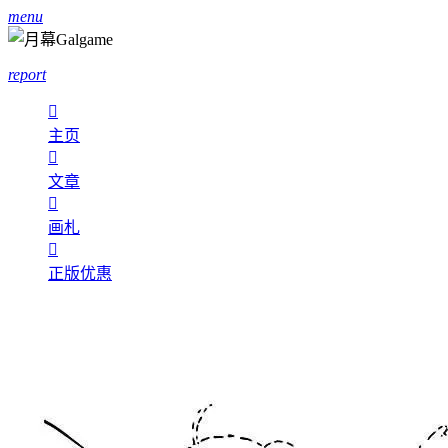
menu
report

主页

文章

画札

正版优惠