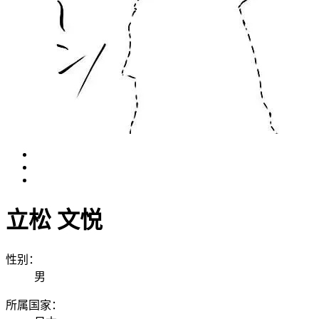
立松 文悦
性别：
男
所属国家：