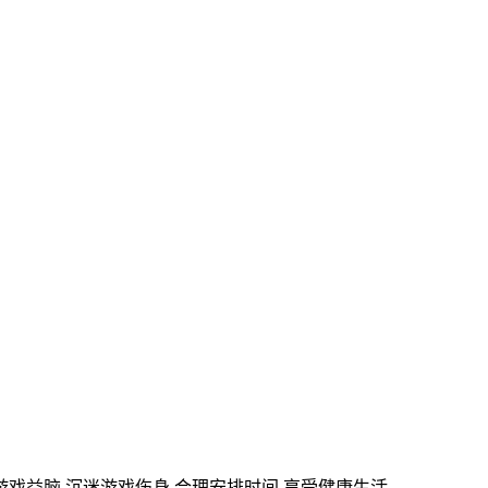
游戏益脑 沉迷游戏伤身 合理安排时间 享受健康生活