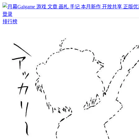
游戏
文章
画札
手记
本月新作
开放共享
正版优
登录
排行榜