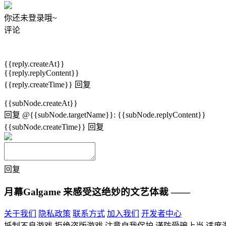
你还未登录哦~
评论
{{reply.createAt}}
{{reply.replyContent}}
{{reply.createTime}}
回复
{{subNode.createAt}}
回复
@{{subNode.targetName}}
:
{{subNode.replyContent}}
{{subNode.createTime}}
回复
回复
月幕Galgame
来感受这绝妙的文艺体裁 ——
关于我们
隐私政策
联系方式
加入我们
开发者中心
抵制不良游戏 拒绝盗版游戏 注意自我保护 谨防受骗上当 适度