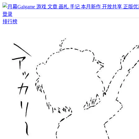
游戏
文章
画札
手记
本月新作
开放共享
正版优
登录
排行榜