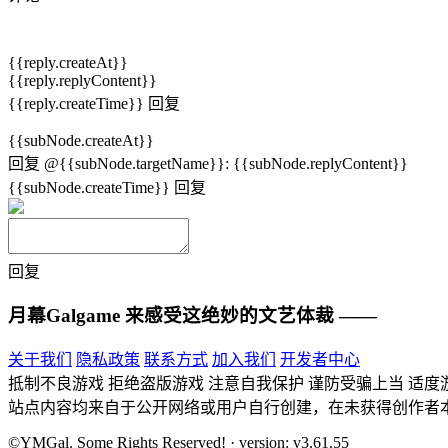
{{reply.createAt}}
{{reply.replyContent}}
{{reply.createTime}}
回复
{{subNode.createAt}}
回复
@{{subNode.targetName}}
:
{{subNode.replyContent}}
{{subNode.createTime}}
回复
回复
月幕Galgame
来感受这绝妙的文艺体裁 ——
关于我们
隐私政策
联系方式
加入我们
开发者中心
抵制不良游戏 拒绝盗版游戏 注意自我保护 谨防受骗上当 适度
站点内容均来自于公开网络或用户自行创建，在未获得创作者
©YMGal. Some Rights Reserved! · version: v3.61.55