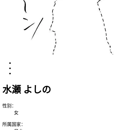
水瀬 よしの
性别：
女
所属国家：