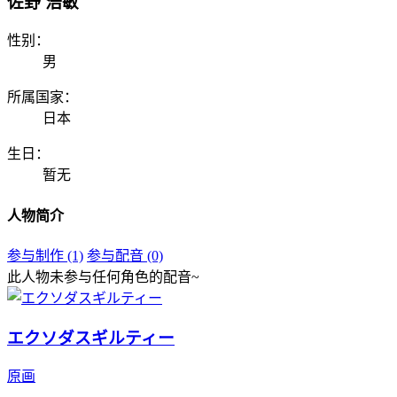
佐野 浩敏
性别：
男
所属国家：
日本
生日：
暂无
人物简介
参与制作 (1)
参与配音 (0)
此人物未参与任何角色的配音~
エクソダスギルティー
原画