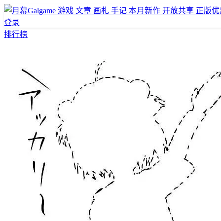
游戏
文章
画札
手记
本月新作
开放共享
正版优
登录
排行榜