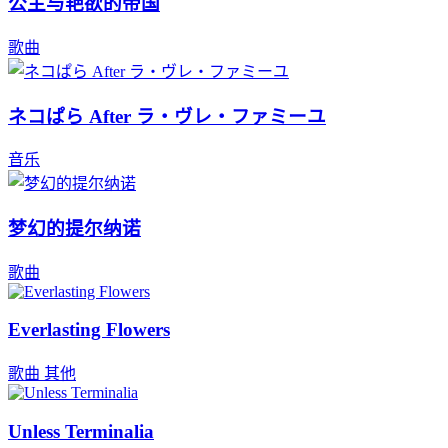
公主与艳欲的帝国
歌曲
ネコぱら After ラ・ヴレ・ファミーユ
音乐
梦幻的提尔纳诺
歌曲
Everlasting Flowers
歌曲
其他
Unless Terminalia