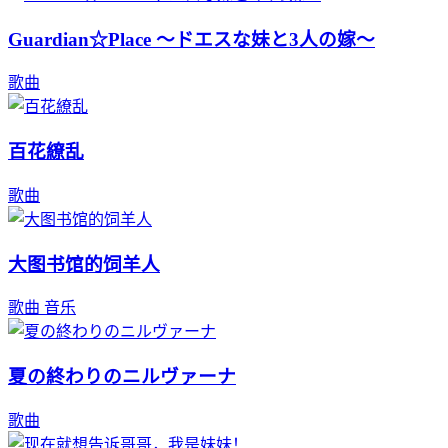
Guardian☆Place ～ドエスな妹と3人の嫁～
歌曲
百花繚乱
歌曲
大图书馆的饲羊人
歌曲
音乐
夏の終わりのニルヴァーナ
歌曲