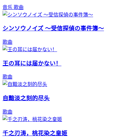
音乐
歌曲
シンソウノイズ ～受信探偵の事件簿～
歌曲
王の耳には届かない！
歌曲
自黯淡之刻的尽头
歌曲
千之刃涛，桃花染之皇姬