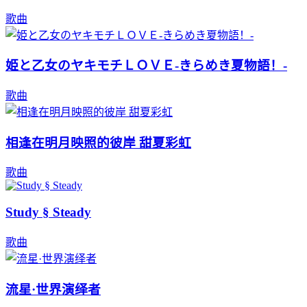
歌曲
姫と乙女のヤキモチＬＯＶＥ-きらめき夏物語！-
歌曲
相逢在明月映照的彼岸 甜夏彩虹
歌曲
Study § Steady
歌曲
流星·世界演绎者