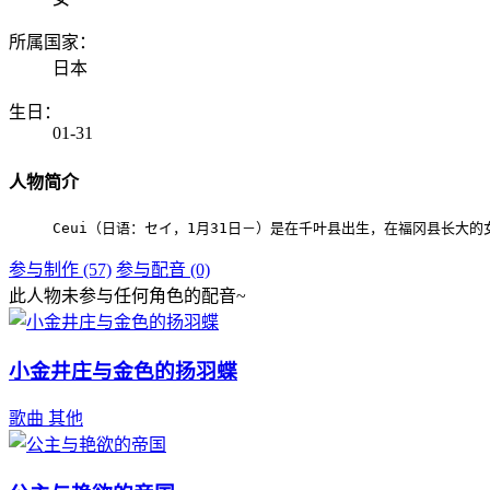
所属国家：
日本
生日：
01-31
人物简介
Ceui（日语：セイ，1月31日－）是在千叶县出生，在福冈县长大
参与制作 (57)
参与配音 (0)
此人物未参与任何角色的配音~
小金井庄与金色的扬羽蝶
歌曲
其他