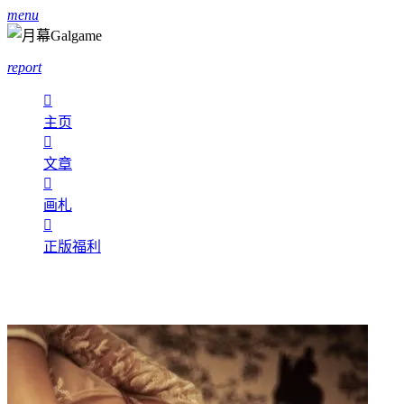
menu
report

主页

文章

画札

正版福利