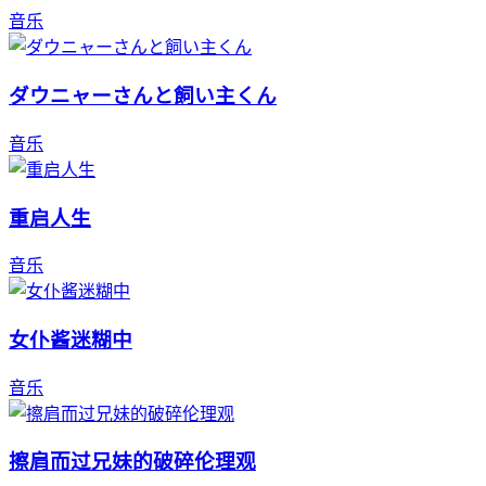
音乐
ダウニャーさんと飼い主くん
音乐
重启人生
音乐
女仆酱迷糊中
音乐
擦肩而过兄妹的破碎伦理观