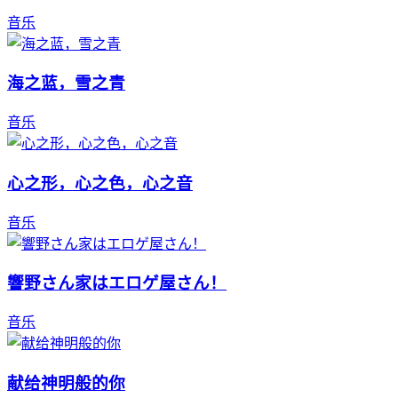
音乐
海之蓝，雪之青
音乐
心之形，心之色，心之音
音乐
響野さん家はエロゲ屋さん！
音乐
献给神明般的你