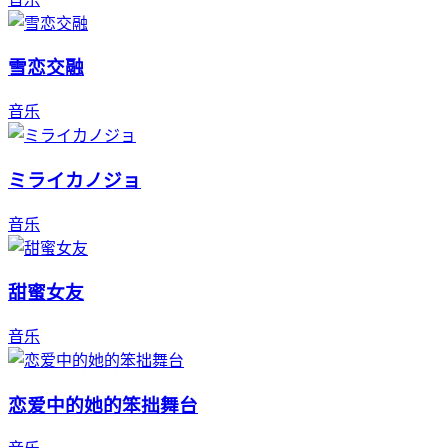
雪恋交融
音乐
ミライカノジョ
音乐
甜蜜女友
音乐
恋爱中的她的笨拙舞台