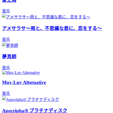
夏之雨
音乐
アメサラサ～雨と、不思議な君に、恋をする～
音乐
夢見師
音乐
Muv-Luv Alternative
音乐
Apocripha/0 プラチナディスク