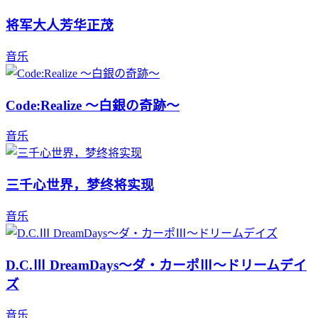
将军大人芳华正茂
音乐
Code:Realize ～白銀の奇跡～
音乐
三千心世界，梦终将实现
音乐
D.C.Ⅲ DreamDays～ダ・カーポⅢ～ドリームデイ
ズ
音乐