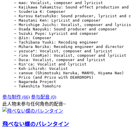
~ mao: Vocalist, composer and lyricist

~ Kajikawa Takamitsu: Sound effect production and 
~ Scuderia K: Composer

~ Kurosu Katsuhiko: Sound producer, lyricist and c
~ Masutani Ken: Lyricist and composer

~ Morishige Juichi: Vocalist, composer and lyricis
~ Osada Naoyuki: Sound producer and composer

~ Suzuki Puyo: Lyricist and composer

~ @Jin: Composer

~ Tachibana Yuuki: Recoding engineer

~ Mihara Noriko: Recoding engineer and director

~ yozuca*: Vocalist, composer and lyricist

~ rino (CooRie): Vocalist, composer and lyricist

~ Duca: Vocalist, composer and lyricist

~ Rin'ca: Vocalist and lyricist

~ Koh-ichiroh: Vocalist

~ canoue (Shimotsuki Haruka, MANYO, Hiyama Nao)

~ Prico (and Prico with DEARDROPS)

~ Nagareda Project

~ Takeshita Tomohiro
参与制作 (66)
参与配音 (0)
此人物未参与任何角色的配音~
飛べない蝶のバレンタイン