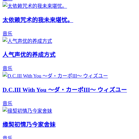
太依赖咒术的我未来堪忧。
音乐
人气声优的养成方式
音乐
D.C.III With You ～ダ・カーポIII～ ウィズユー
音乐
缘契初情乃今家舍妹
音乐