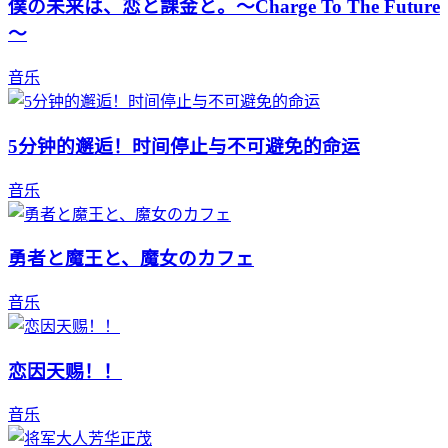
僕の未来は、恋と課金と。～Charge To The Future
～
音乐
5分钟的邂逅！时间停止与不可避免的命运
音乐
勇者と魔王と、魔女のカフェ
音乐
恋因天赐！！
音乐