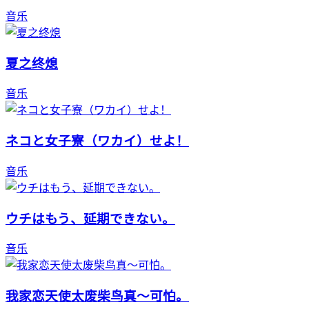
音乐
夏之终熄
音乐
ネコと女子寮（ワカイ）せよ！
音乐
ウチはもう、延期できない。
音乐
我家恋天使太废柴鸟真～可怕。