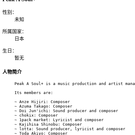
性别：
未知
所属国家：
日本
生日：
暂无
人物简介
Peak A Soul+ is a music production and artist mana
Its members are:

~ Anze Hijiri: Composer

~ Azuma Takago: Composer

~ Doi Jun'ichi: Sound producer and composer

~ chokix: Composer

~ 1pack market: Lyricist and composer

~ Kajihisa Shinobu: Composer

~ lotta: Sound producer, lyricist and composer

~ Toda Akiyo: Composer
