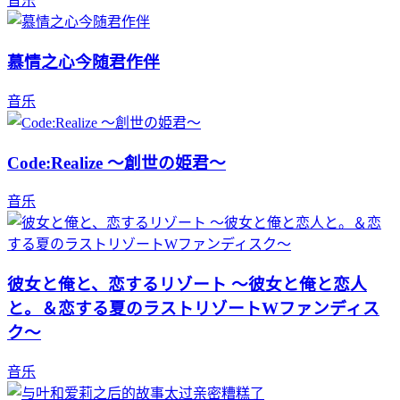
音乐
慕情之心今随君作伴
音乐
Code:Realize ～創世の姫君～
音乐
彼女と俺と、恋するリゾート ～彼女と俺と恋人
と。＆恋する夏のラストリゾートWファンディス
ク～
音乐