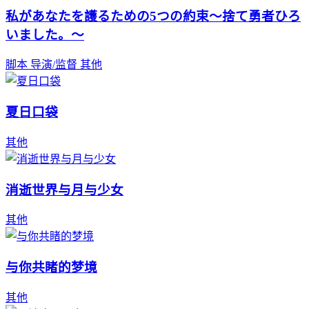
私があなたを護るための5つの約束～捨て勇者ひろ
いました。～
脚本
导演/监督
其他
夏日口袋
其他
消逝世界与月与少女
其他
与你共睹的梦境
其他