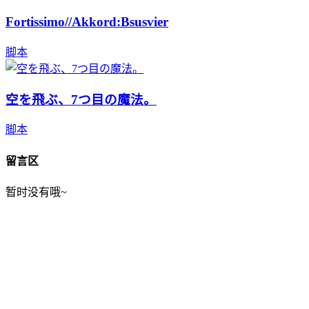
Fortissimo//Akkord:Bsusvier
脚本
空を飛ぶ、7つ目の魔法。
脚本
留言区
暂时没有哦~