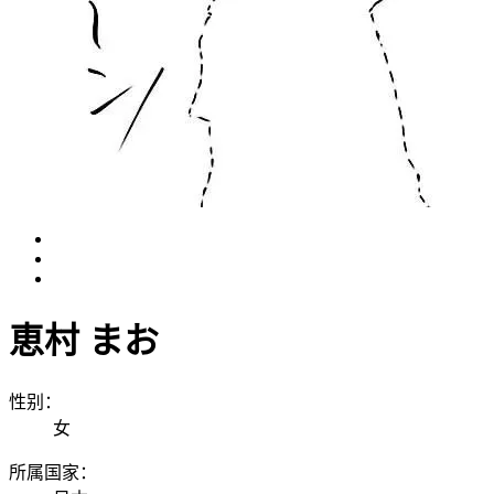
恵村 まお
性别：
女
所属国家：