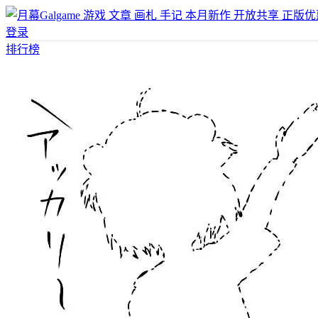
游戏
文章
画札
手记
本月新作
开放共享
正版优
登录
排行榜