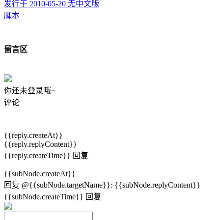
发行于 2010-05-20
无中文版
脚本
留言区
你还未登录哦~
评论
{{reply.createAt}}
{{reply.replyContent}}
{{reply.createTime}}
回复
{{subNode.createAt}}
回复
@{{subNode.targetName}}
:
{{subNode.replyContent}}
{{subNode.createTime}}
回复