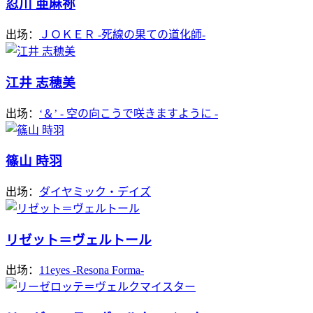
忍川 亜麻祢
出场：
ＪＯＫＥＲ -死線の果ての道化師-
江井 志穂美
出场：
‘＆’ - 空の向こうで咲きますように -
篠山 時羽
出场：
ダイヤミック・デイズ
リゼット＝ヴェルトール
出场：
11eyes -Resona Forma-