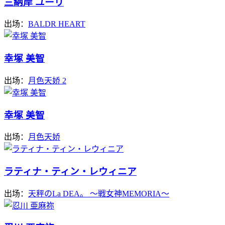
三納岸 ユーリ
出场：
BALDR HEART
幸塚 美智
出场：
月色天娇 2
幸塚 美智
出场：
月色天娇
ラティナ・ティン・レウィニア
出场：
天秤のLa DEA。 ～戦女神MEMORIA～