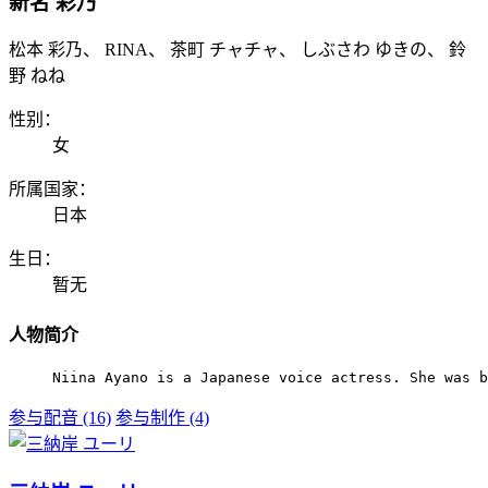
新名 彩乃
松本 彩乃、 RINA、 茶町 チャチャ、 しぶさわ ゆきの、 鈴
野 ねね
性别：
女
所属国家：
日本
生日：
暂无
人物简介
Niina Ayano is a Japanese voice actress. She was b
参与配音 (16)
参与制作 (4)