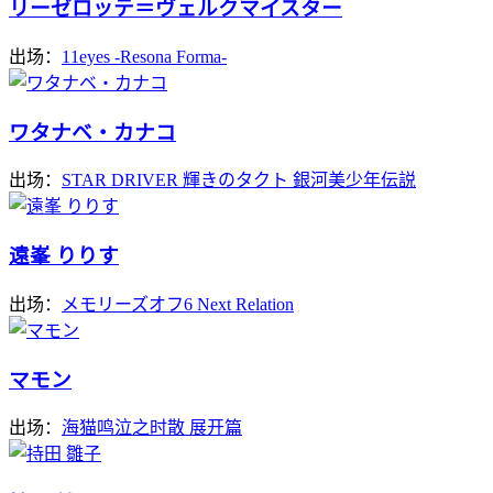
リーゼロッテ＝ヴェルクマイスター
出场：
11eyes -Resona Forma-
ワタナベ・カナコ
出场：
STAR DRIVER 輝きのタクト 銀河美少年伝説
遠峯 りりす
出场：
メモリーズオフ6 Next Relation
マモン
出场：
海猫鸣泣之时散 展开篇