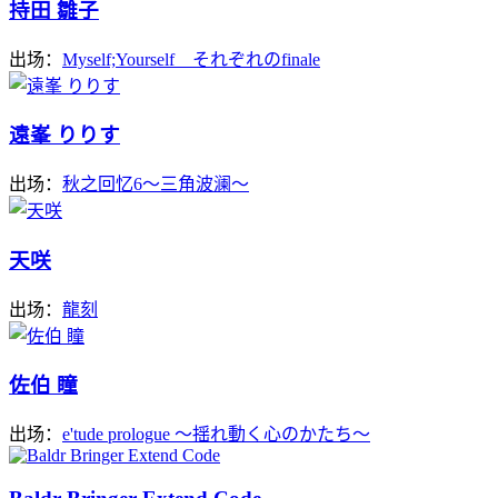
持田 雛子
出场：
Myself;Yourself それぞれのfinale
遠峯 りりす
出场：
秋之回忆6～三角波澜～
天咲
出场：
龍刻
佐伯 瞳
出场：
e'tude prologue ～揺れ動く心のかたち～