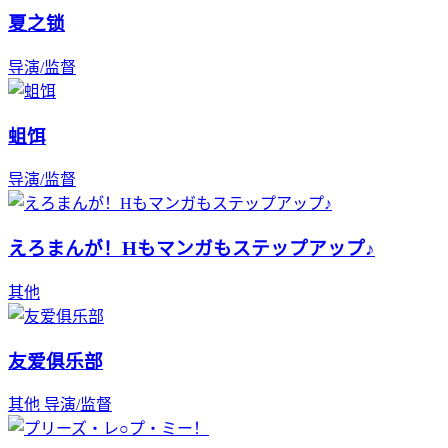
夏之锁
导演/监督
蛆饵
导演/监督
えろまんが！Hもマンガもステップアップ♪
其他
友爱俱乐部
其他
导演/监督