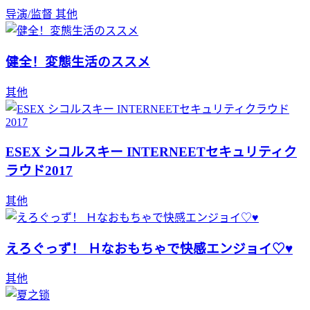
导演/监督
其他
健全！変態生活のススメ
其他
ESEX シコルスキー INTERNEETセキュリティク
ラウド2017
其他
えろぐっず！ Ｈなおもちゃで快感エンジョイ♡♥
其他