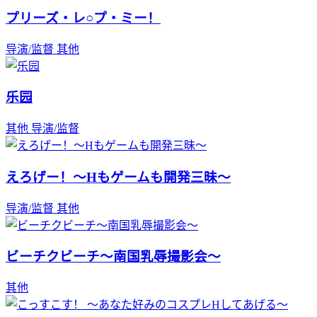
プリーズ・レ○プ・ミー！
导演/监督
其他
乐园
其他
导演/监督
えろげー！～Hもゲームも開発三昧～
导演/监督
其他
ビーチクビーチ～南国乳辱撮影会～
其他