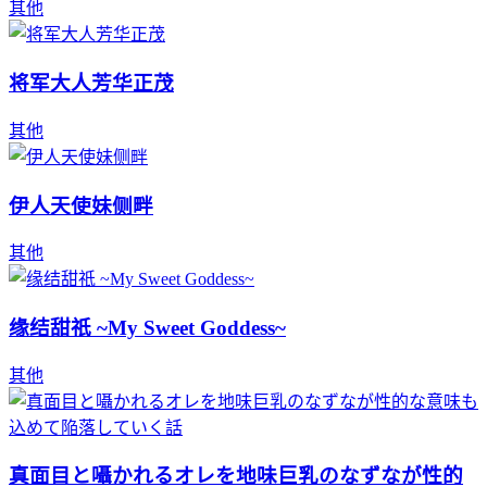
其他
将军大人芳华正茂
其他
伊人天使妹侧畔
其他
缘结甜祇 ~My Sweet Goddess~
其他
真面目と囁かれるオレを地味巨乳のなずなが性的