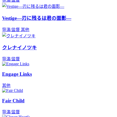
导演/监督
Vestige―刃に残るは君の面影―
导演/监督
其他
クレナイノツキ
导演/监督
Engage Links
其他
Fair Child
导演/监督