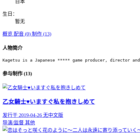
日本
生日：
暂无
概览
配音 (0)
制作 (13)
人物简介
Kagetsu is a Japanese ***** game producer, director and
参与制作 (13)
乙女騎士♥いますぐ私を抱きしめて
发行于 2019-04-26
无中文版
导演/监督
其他