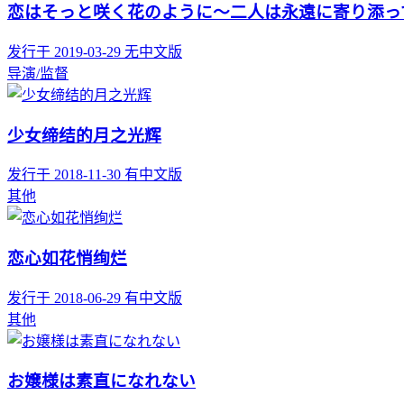
恋はそっと咲く花のように～二人は永遠に寄り添っ
发行于 2019-03-29
无中文版
导演/监督
少女缔结的月之光辉
发行于 2018-11-30
有中文版
其他
恋心如花悄绚烂
发行于 2018-06-29
有中文版
其他
お嬢様は素直になれない