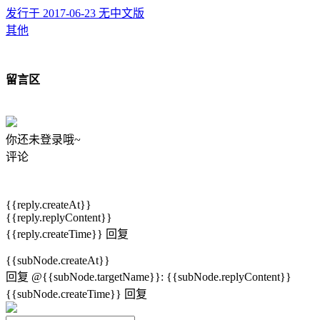
发行于 2017-06-23
无中文版
其他
留言区
你还未登录哦~
评论
{{reply.createAt}}
{{reply.replyContent}}
{{reply.createTime}}
回复
{{subNode.createAt}}
回复
@{{subNode.targetName}}
:
{{subNode.replyContent}}
{{subNode.createTime}}
回复