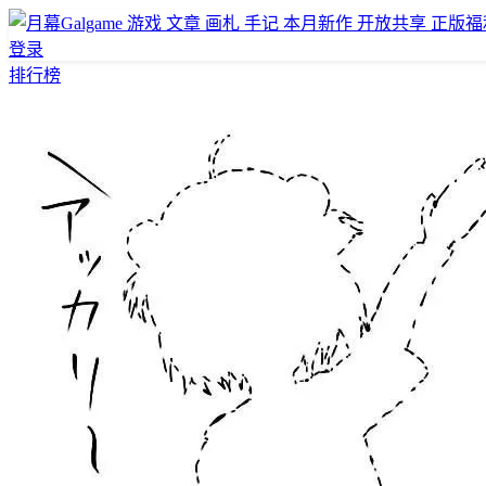
游戏
文章
画札
手记
本月新作
开放共享
正版福
登录
排行榜