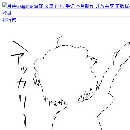
游戏
文章
画札
手记
本月新作
开放共享
正版优
登录
排行榜