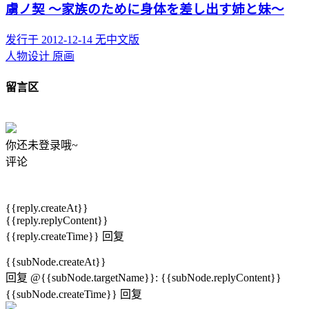
虜ノ契 ～家族のために身体を差し出す姉と妹～
发行于 2012-12-14
无中文版
人物设计
原画
留言区
你还未登录哦~
评论
{{reply.createAt}}
{{reply.replyContent}}
{{reply.createTime}}
回复
{{subNode.createAt}}
回复
@{{subNode.targetName}}
:
{{subNode.replyContent}}
{{subNode.createTime}}
回复