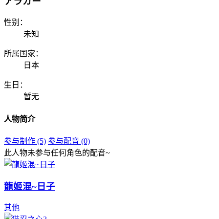
アラガー
性别：
未知
所属国家：
日本
生日：
暂无
人物简介
参与制作 (5)
参与配音 (0)
此人物未参与任何角色的配音~
龍姬混~日子
其他