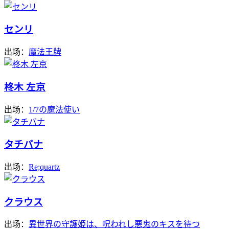
センリ
出场：
魔法王牌
柊木 左京
出场：
1/7の魔法使い
タチバナ
出场：
Re;quartz
クラウス
出场：
異世界の守護姫は、呪われし悪鬼のキスを待つ