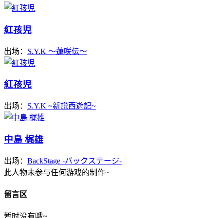
紅孩児
出场：
S.Y.K ～蓮咲伝～
紅孩児
出场：
S.Y.K ~新説西遊記~
中島 梶雄
出场：
BackStage -バックステージ-
此人物未参与任何游戏的制作~
留言区
暂时没有哦~