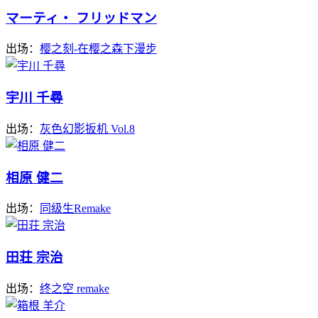
マーティ・ フリッドマン
出场：
樱之刻-在樱之森下漫步
宇川 千尋
出场：
灰色幻影扳机 Vol.8
相原 健二
出场：
同级生Remake
田荘 宗治
出场：
终之空 remake