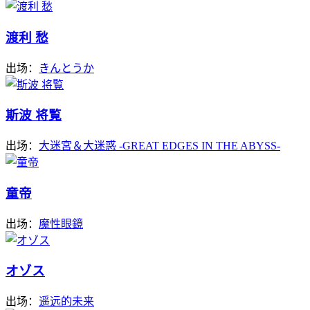
渡利 愁
出场：
きんとうか
斯波 将覧
出场：
大迷宮＆大迷惑 -GREAT EDGES IN THE ABYSS-
童帝
出场：
魔性眼鏡
オゾス
出场：
遥远的未来