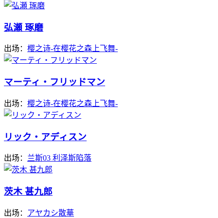
弘瀬 琢磨
出场：
樱之诗-在樱花之森上飞舞-
マーティ・フリッドマン
出场：
樱之诗-在樱花之森上飞舞-
リック・アディスン
出场：
兰斯03 利泽斯陷落
茨木 甚九郎
出场：
アヤカシ散華