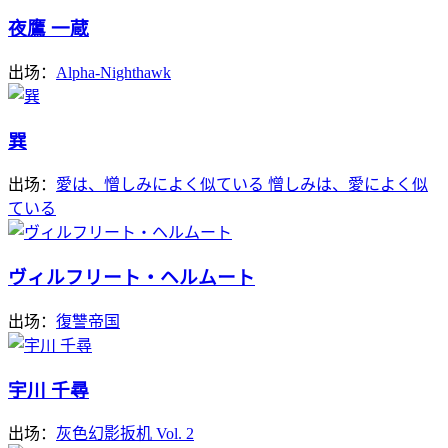
夜鷹 一蔵
出场：
Alpha-Nighthawk
巽
出场：
愛は、憎しみによく似ている 憎しみは、愛によく似
ている
ヴィルフリート・ヘルムート
出场：
復讐帝国
宇川 千尋
出场：
灰色幻影扳机 Vol. 2