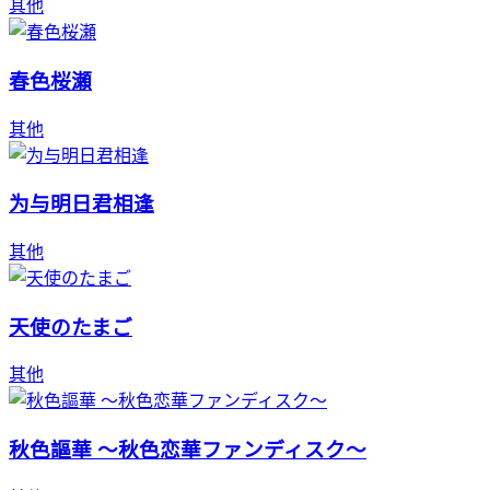
其他
春色桜瀬
其他
为与明日君相逢
其他
天使のたまご
其他
秋色謳華 ～秋色恋華ファンディスク～