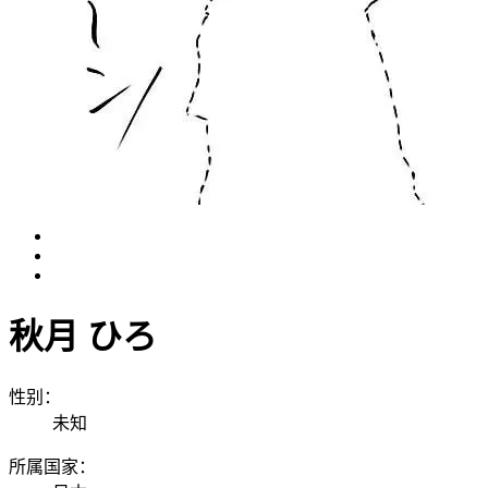
秋月 ひろ
性别：
未知
所属国家：