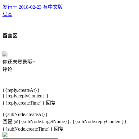
发行于 2018-02-23
有中文版
脚本
留言区
你还未登录哦~
评论
{{reply.createAt}}
{{reply.replyContent}}
{{reply.createTime}}
回复
{{subNode.createAt}}
回复
@{{subNode.targetName}}
:
{{subNode.replyContent}}
{{subNode.createTime}}
回复