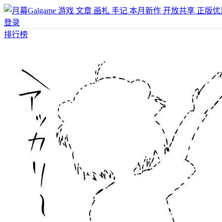
游戏
文章
画札
手记
本月新作
开放共享
正版优
登录
排行榜