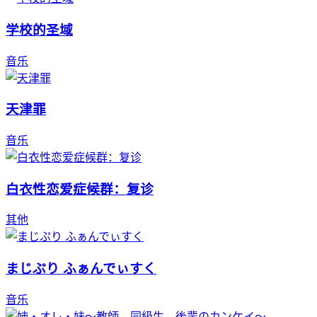
学校的圣域
音乐
天津罪
音乐
白衣性恋爱症候群：复诊
其他
まじぷり ふぁんでぃすく
音乐