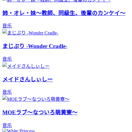
姉・オレ・妹～教師、同級生、後輩のカンケイ～
音乐
まじぷり -Wonder Cradle-
音乐
メイドさんしぃしー
音乐
MOEラブ～なついろ萌黄寮～
音乐