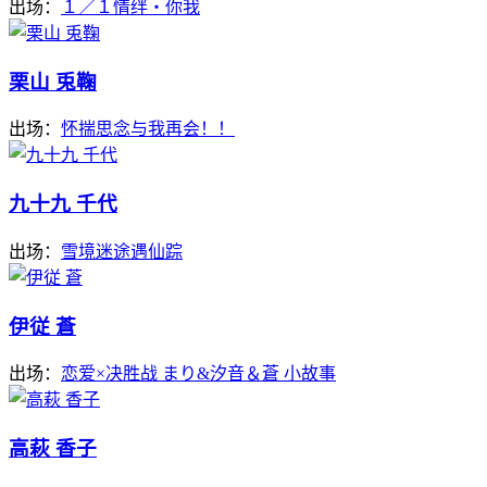
出场：
１／１情绊・你我
栗山 兎鞠
出场：
怀揣思念与我再会！！
九十九 千代
出场：
雪境迷途遇仙踪
伊従 蒼
出场：
恋爱×决胜战 まり&汐音＆蒼 小故事
高萩 香子