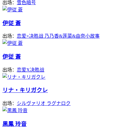
出场：
雪色暗号
伊従 蒼
出场：
恋爱×决胜战 乃乃香&莲菜&由奈小故事
伊従 蒼
出场：
恋爱X决胜战
リナ・キリガクレ
出场：
シルヴァリオ ラグナロク
黒鳳 玲音