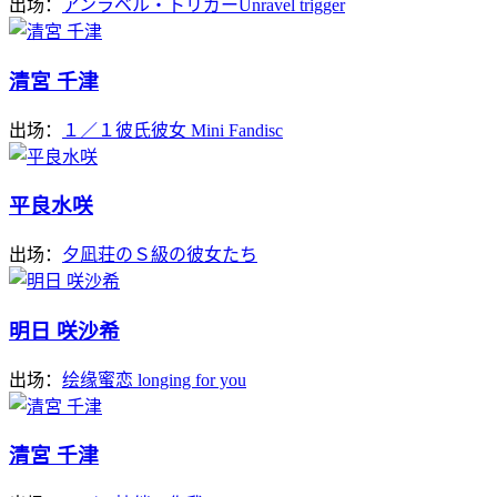
出场：
アンラベル・トリガーUnravel trigger
清宮 千津
出场：
１／１彼氏彼女 Mini Fandisc
平良水咲
出场：
夕凪荘のＳ級の彼女たち
明日 咲沙希
出场：
绘缘蜜恋 longing for you
清宮 千津