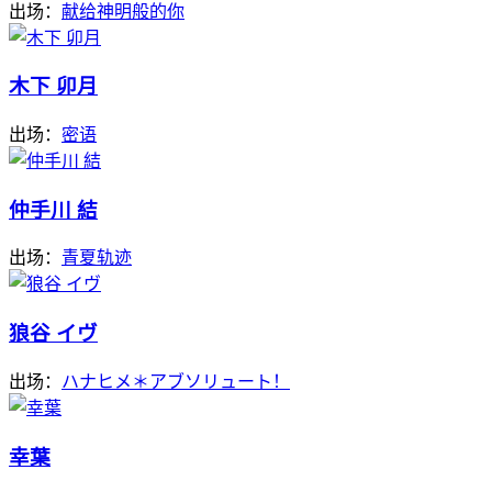
出场：
献给神明般的你
木下 卯月
出场：
密语
仲手川 結
出场：
青夏轨迹
狼谷 イヴ
出场：
ハナヒメ＊アブソリュート！
幸葉