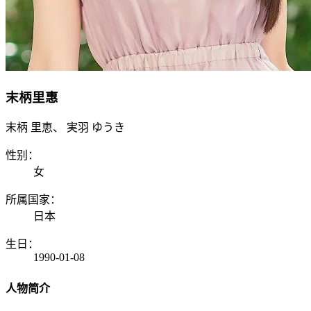
末柄里惠
末柄 里恵、 実羽 ゆうき
性别：
女
所属国家：
日本
生日：
1990-01-08
人物简介