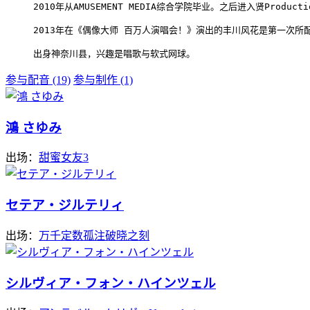
2010年从AMUSEMENT MEDIA综合学院毕业。之后进入贤Producti
2013年在《偶像大师 百万人演唱会！》演出的丰川风花是第一次所
出身神奈川县，兴趣是唱歌与软式网球。
参与配音 (19)
参与制作 (1)
鴻 さゆみ
出场：
甜蜜女友3
セテア・ジルテリィ
出场：
万千定数孤注破晓之刻
シルヴィア・フォン・ハインツェル