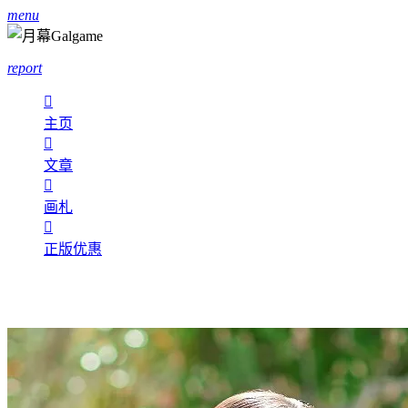
menu
report

主页

文章

画札

正版优惠