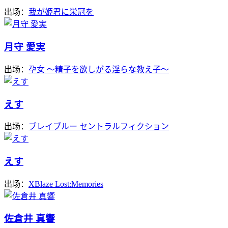
出场：
我が姫君に栄冠を
月守 愛実
出场：
孕女 ～精子を欲しがる淫らな教え子～
えす
出场：
ブレイブルー セントラルフィクション
えす
出场：
XBlaze Lost:Memories
佐倉井 真響