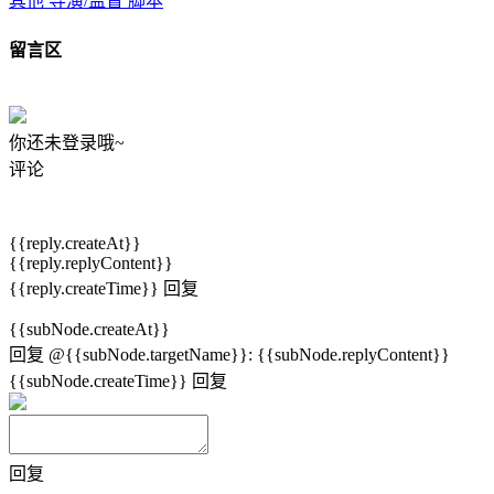
其他
导演/监督
脚本
留言区
你还未登录哦~
评论
{{reply.createAt}}
{{reply.replyContent}}
{{reply.createTime}}
回复
{{subNode.createAt}}
回复
@{{subNode.targetName}}
:
{{subNode.replyContent}}
{{subNode.createTime}}
回复
回复