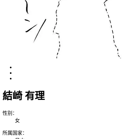
結崎 有理
性别：
女
所属国家：