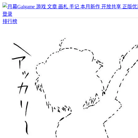
游戏
文章
画札
手记
本月新作
开放共享
正版优
登录
排行榜