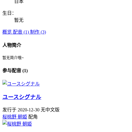
日本
生日：
暂无
概览
配音 (1)
制作 (3)
人物简介
暂无简介哦~
参与配音 (1)
ユースシグナル
发行于 2020-12-30
无中文版
桜桃野 朝姫
配角