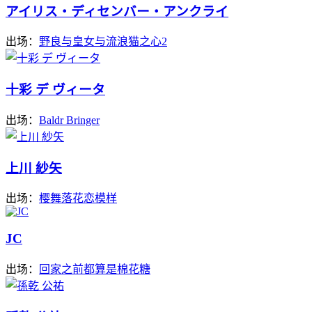
アイリス・ディセンバー・アンクライ
出场：
野良与皇女与流浪猫之心2
十彩 デ ヴィータ
出场：
Baldr Bringer
上川 紗矢
出场：
樱舞落花恋模样
JC
出场：
回家之前都算是棉花糖