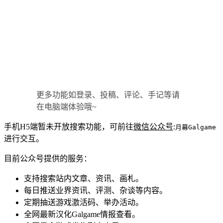
更多功能如登录、投稿、评论、手记等请
在电脑端体验哦~
手机H5端暂未开放搜索功能，可前往
微信公众号
:
月幕Galgame
进行交互。
目前公众号提供的服务：
支持搜索站内文章、资讯、画札。
每日推送业界资讯、评测、杂谈等内容。
定期抽送游戏激活码、举办活动。
全网最新汉化Galgame情报查看。