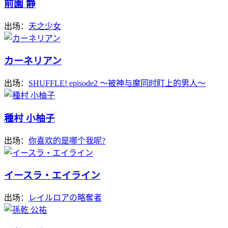
前園 静
出场：
天之少女
カーネリアン
出场：
SHUFFLE! episode2 ～被神与魔同时盯上的男人～
種村 小柚子
出场：
你喜欢的是哪个我呢?
イースラ・エイライン
出场：
レイルロアの略奪者