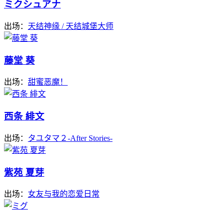
ミクシュアナ
出场：
天结神缘 / 天结城堡大师
藤堂 葵
出场：
甜蜜恶魔！
西条 緋文
出场：
タユタマ２-After Stories-
紫苑 夏芽
出场：
女友与我的恋爱日常