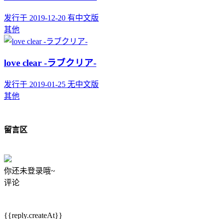
发行于 2019-12-20
有中文版
其他
love clear -ラブクリア-
发行于 2019-01-25
无中文版
其他
留言区
你还未登录哦~
评论
{{reply.createAt}}