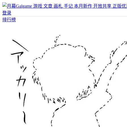
游戏
文章
画札
手记
本月新作
开放共享
正版优
登录
排行榜