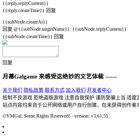
{{reply.replyContent}}
{{reply.createTime}}
回复
{{subNode.createAt}}
回复
@{{subNode.targetName}}
:
{{subNode.replyContent}}
{{subNode.createTime}}
回复
回复
月幕Galgame
来感受这绝妙的文艺体裁 ——
关于我们
隐私政策
联系方式
加入我们
开发者中心
抵制不良游戏 拒绝盗版游戏 注意自我保护 谨防受骗上当 适度
站点内容均来自于公开网络或用户自行创建，在未获得创作者
©YMGal. Some Rights Reserved! · version: v3.61.55