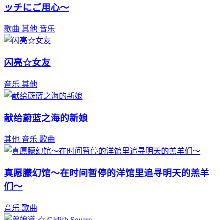
ッチにご用心～
歌曲
其他
音乐
闪亮☆女友
音乐
其他
献给蔚蓝之海的新娘
其他
音乐
歌曲
真愿朦幻馆～在时间暂停的洋馆里追寻明天的羔羊
们～
音乐
歌曲