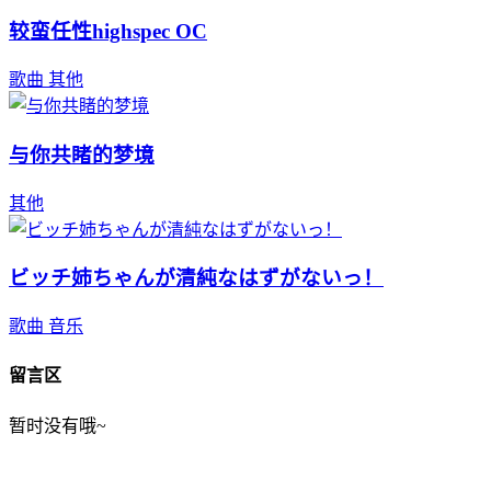
较蛮任性highspec OC
歌曲
其他
与你共睹的梦境
其他
ビッチ姉ちゃんが清純なはずがないっ！
歌曲
音乐
留言区
暂时没有哦~