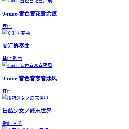
9-nine-雪色雪花雪余痕
其他
交汇协奏曲
其他
歌曲
9-nine-春色春恋春熙风
其他
缶詰少女ノ終末世界
歌曲
音乐