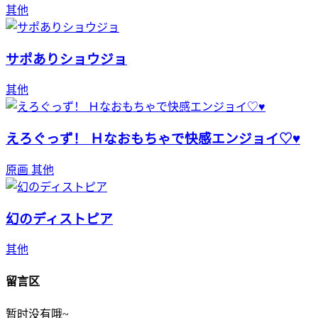
其他
サポありショウジョ
其他
えろぐっず！ Ｈなおもちゃで快感エンジョイ♡♥
原画
其他
幻のディストピア
其他
留言区
暂时没有哦~