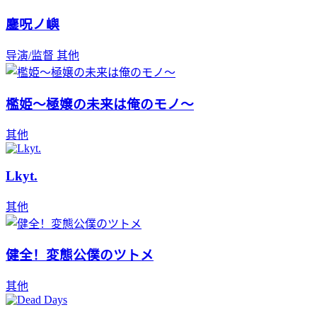
鏖呪ノ嶼
导演/监督
其他
檻姫～極嬢の未来は俺のモノ～
其他
Lkyt.
其他
健全！変態公僕のツトメ
其他