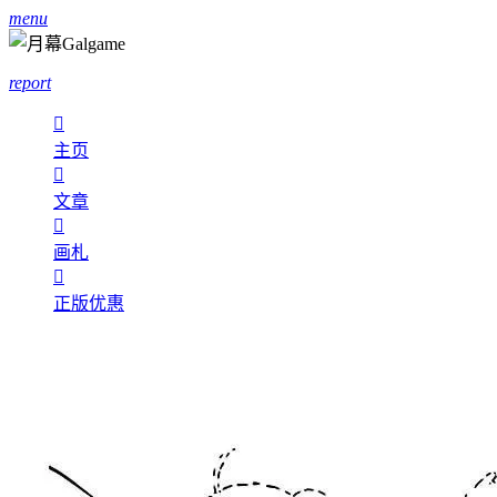
menu
report

主页

文章

画札

正版优惠