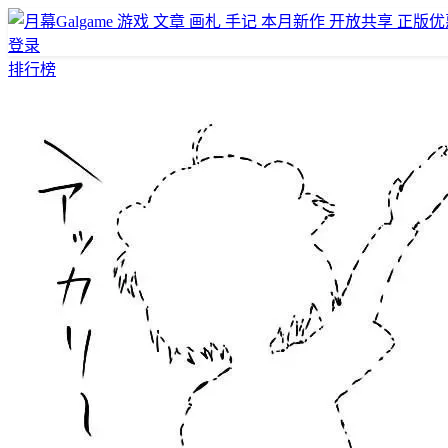
游戏
文章
画札
手记
本月新作
开放共享
正版优
登录
排行榜