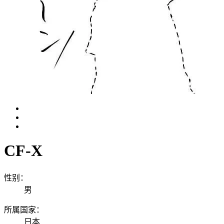
CF-X
性别：
男
所属国家：
日本