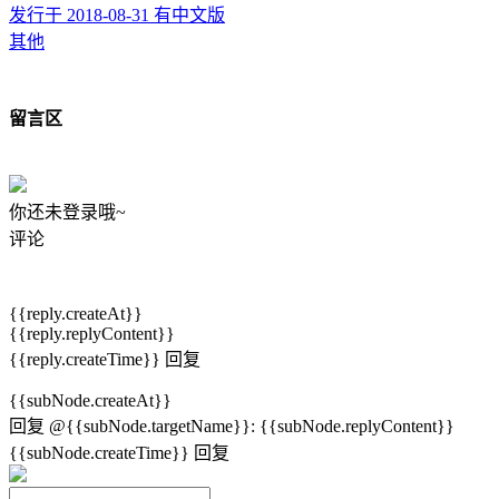
发行于 2018-08-31
有中文版
其他
留言区
你还未登录哦~
评论
{{reply.createAt}}
{{reply.replyContent}}
{{reply.createTime}}
回复
{{subNode.createAt}}
回复
@{{subNode.targetName}}
:
{{subNode.replyContent}}
{{subNode.createTime}}
回复