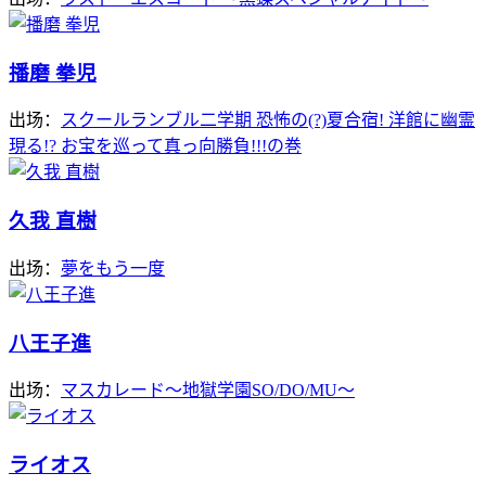
播磨 拳児
出场：
スクールランブル二学期 恐怖の(?)夏合宿! 洋館に幽霊
現る!? お宝を巡って真っ向勝負!!!の巻
久我 直樹
出场：
夢をもう一度
八王子進
出场：
マスカレード～地獄学園SO/DO/MU～
ライオス