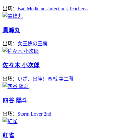
出场：
Bad Medicine -Infectious Teachers-
貴峰丸
出场：
女王蜂の王房
佐々木 小次郎
出场：
いざ、出陣！恋戦 第二幕
四谷 陽斗
出场：
Storm Lover 2nd
紅雀