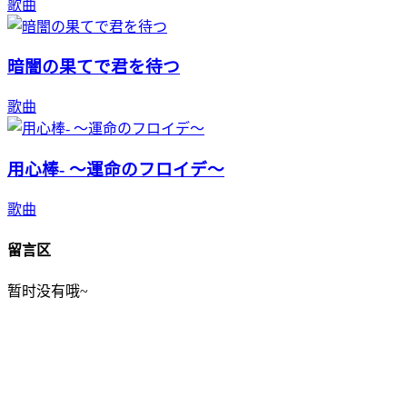
歌曲
暗闇の果てで君を待つ
歌曲
用心棒- ～運命のフロイデ～
歌曲
留言区
暂时没有哦~