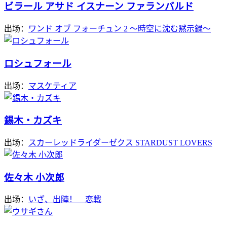
ビラール アサド イスナーン ファランバルド
出场：
ワンド オブ フォーチュン 2 ～時空に沈む黙示録～
ロシュフォール
出场：
マスケティア
錫木・カズキ
出场：
スカーレッドライダーゼクス STARDUST LOVERS
佐々木 小次郎
出场：
いざ、出陣！ 恋戦