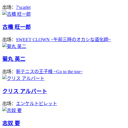
出场：
7'scarlet
古橋 旺一郎
出场：
SWEET CLOWN ~午前三時のオカシな道化師~
菊丸 英二
出场：
新テニスの王子様 ~Go to the top~
クリス アルバート
出场：
エンケルトビレット
志奴 要