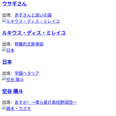
ウサギさん
出场：
赤ずきんと迷いの森
ルキウス・ディス・ミレイユ
出场：
秽翼的尤斯蒂娅
日本
出场：
学園ヘタリア
空谷 陽斗
出场：
あすか！～僕ら星灯高校野球団～