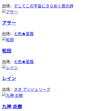
出场：
そしてこの宇宙にきらめく君の詩
アサー
出场：
七色★星露
松田
出场：
七色★星露
レイン
出场：
ネオ アンジェリーク
九神 炎樹