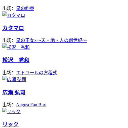
出场：
星の約束
カタマロ
出场：
星の王女3～天・地・人の創世記～
松沢 秀和
出场：
エトワールの方程式
広瀬 弘司
出场：
August Fan Box
リック