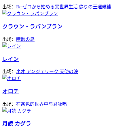
出场：
Re:ゼロから始める異世界生活 偽りの王選候補
クラウン・ラパンブラン
出场：
啼骸の鳥
レイン
出场：
ネオ アンジェリーク 天使の涙
オロチ
出场：
在茜色的世界中与君咏唱
月読 カグラ