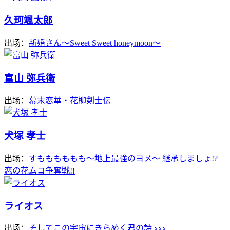
久珂颯太郎
出场：
新婚さん～Sweet Sweet honeymoon～
富山 弥兵衛
出场：
幕末恋華・花柳剣士伝
犬塚 孝士
出场：
すもももももも〜地上最強のヨメ〜 継承しましょ!?
恋の花ムコ争奪戦!!
ライオス
出场：
そしてこの宇宙にきらめく君の詩 xxx