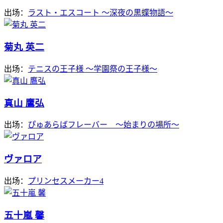
出场：
ラスト・エスコート 〜深夜の黒蝶物語〜
菊丸 英二
出场：
テニスの王子様 ～学園祭の王子様～
真山 鷹弘
出场：
ぴゅあらばフレーバー ～始まりの場所～
ヴァロア
出场：
プリンセスメーカー4
五十嵐 馨