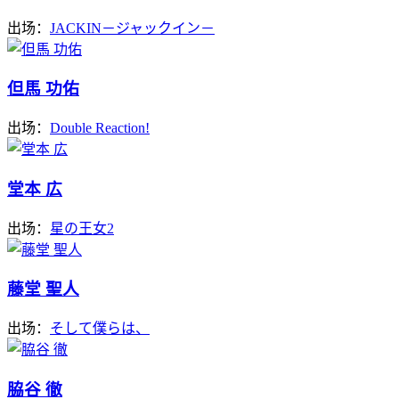
出场：
JACKIN－ジャックイン－
但馬 功佑
出场：
Double Reaction!
堂本 広
出场：
星の王女2
藤堂 聖人
出场：
そして僕らは、
脇谷 徹