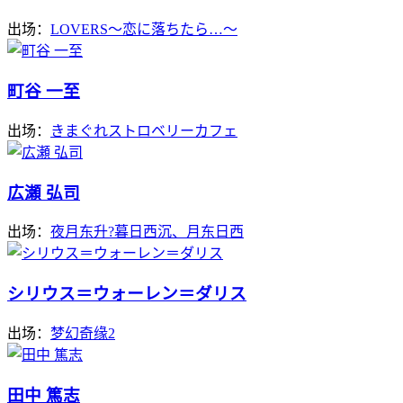
出场：
LOVERS～恋に落ちたら…～
町谷 一至
出场：
きまぐれストロベリーカフェ
広瀬 弘司
出场：
夜月东升?暮日西沉、月东日西
シリウス＝ウォーレン＝ダリス
出场：
梦幻奇缘2
田中 篤志