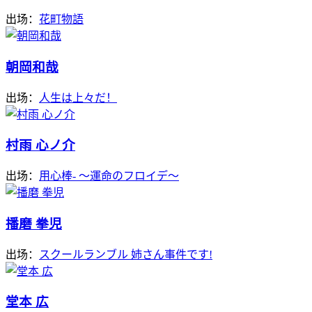
出场：
花町物語
朝岡和哉
出场：
人生は上々だ！
村雨 心ノ介
出场：
用心棒- ～運命のフロイデ～
播磨 拳児
出场：
スクールランブル 姉さん事件です!
堂本 広