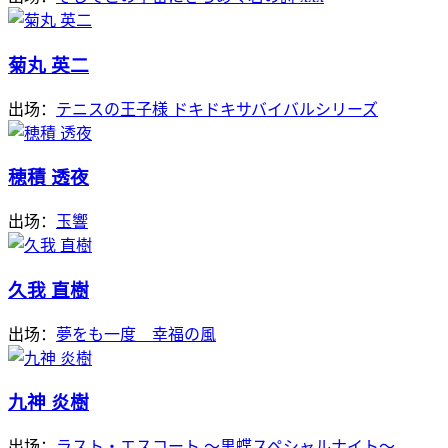
菊丸 英二
出场：
テニスの王子様 ドキドキサバイバルシリーズ
穂積 透夜
出场：
玉響
久我 直樹
出场：
夢をも一度 幸福の風
九神 炎樹
出场：
ラスト・エスコート 〜黒蝶スペシャルナイト〜