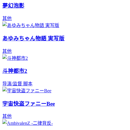
夢幻泡影
其他
あゆみちゃん物語 実写版
其他
斗神都市2
导演/监督
脚本
宇宙快盗ファニーBee
其他