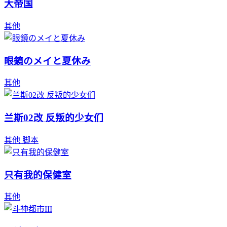
大帝国
其他
眼鏡のメイと夏休み
其他
兰斯02改 反叛的少女们
其他
脚本
只有我的保健室
其他