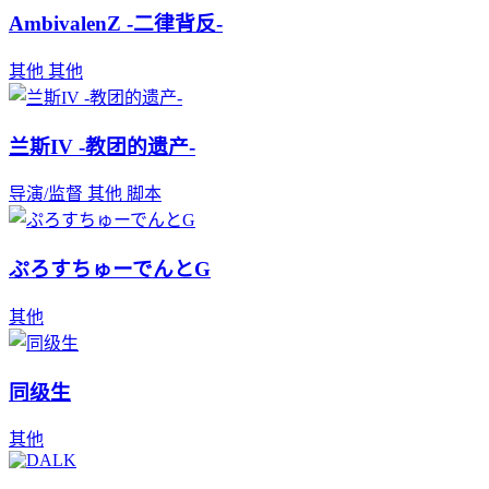
AmbivalenZ -二律背反-
其他
其他
兰斯IV -教团的遗产-
导演/监督
其他
脚本
ぷろすちゅーでんとG
其他
同级生
其他