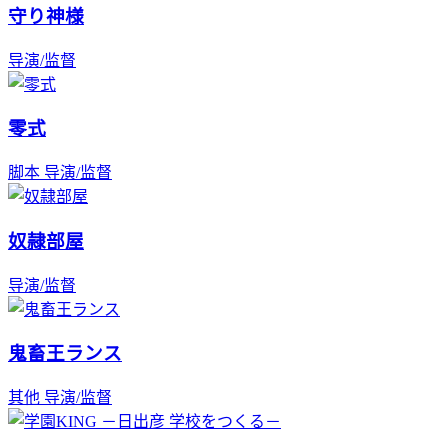
守り神様
导演/监督
零式
脚本
导演/监督
奴隷部屋
导演/监督
鬼畜王ランス
其他
导演/监督