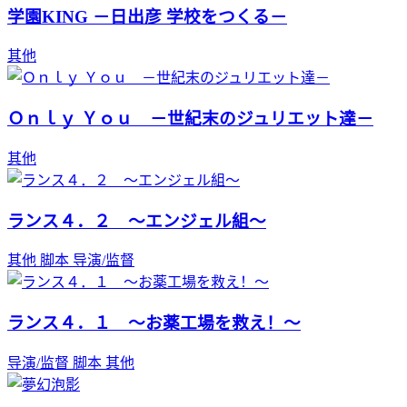
学園KING －日出彦 学校をつくる－
其他
Ｏｎｌｙ Ｙｏｕ －世紀末のジュリエット達－
其他
ランス４．２ ～エンジェル組～
其他
脚本
导演/监督
ランス４．１ ～お薬工場を救え！～
导演/监督
脚本
其他