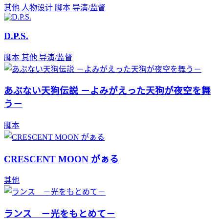
其他
人物设计
脚本
导演/监督
D.P.S.
脚本
其他
导演/监督
あぶない天狗伝説 －よみがえった天狗が夜空を舞
う－
脚本
CRESCENT MOON がぁる
其他
ランス －光をもとめて－