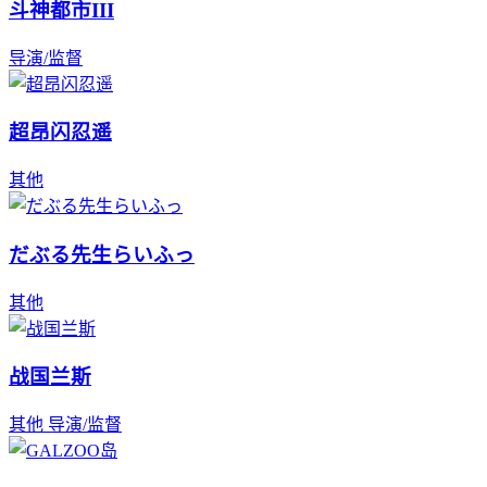
斗神都市III
导演/监督
超昂闪忍遥
其他
だぶる先生らいふっ
其他
战国兰斯
其他
导演/监督