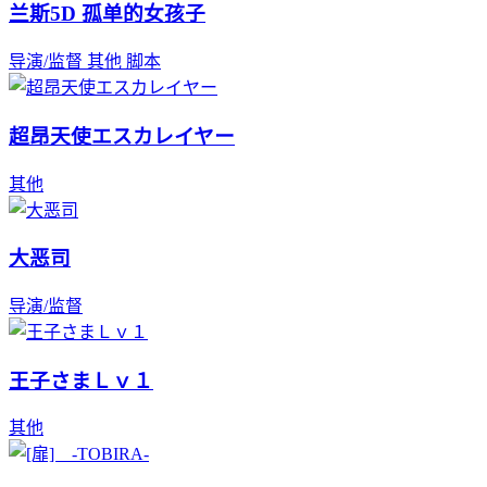
兰斯5D 孤单的女孩子
导演/监督
其他
脚本
超昂天使エスカレイヤー
其他
大恶司
导演/监督
王子さまＬｖ１
其他