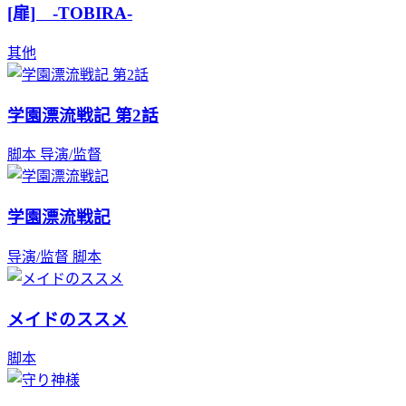
[扉] -TOBIRA-
其他
学園漂流戦記 第2話
脚本
导演/监督
学園漂流戦記
导演/监督
脚本
メイドのススメ
脚本