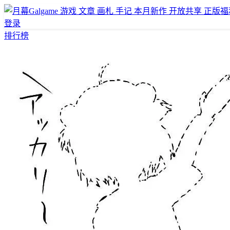
游戏
文章
画札
手记
本月新作
开放共享
正版福
登录
排行榜