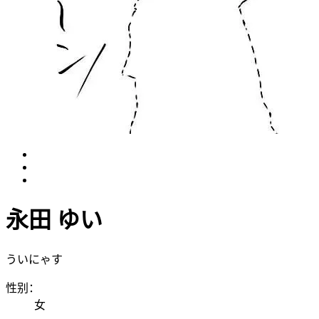
永田 ゆい
ういにゃす
性别：
女