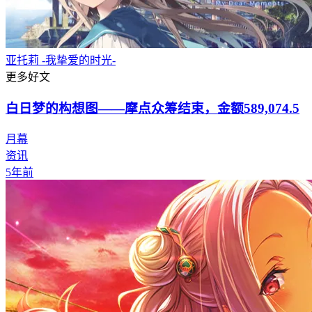
亚托莉 -我挚爱的时光-
更多好文
白日梦的构想图——摩点众筹结束，金额589,074.5
月幕
资讯
5年前