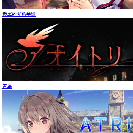
秽翼的尤斯蒂娅
青鸟