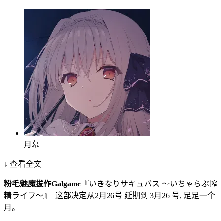
月幕
↓ 查看全文
粉毛魅魔拔作Galgame
『いきなりサキュバス ～いちゃらぶ搾
精ライフ～』 这部决定从2月26号 延期到 3月26 号, 足足一个
月。