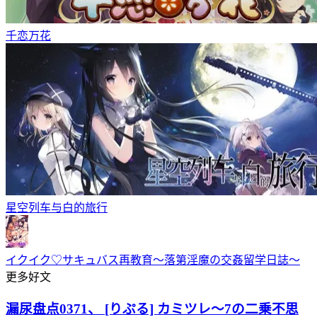
千恋万花
星空列车与白的旅行
イクイク♡サキュバス再教育～落第淫魔の交姦留学日誌～
更多好文
漏尿盘点0371、 [りぷる] カミツレ～7の二乗不思