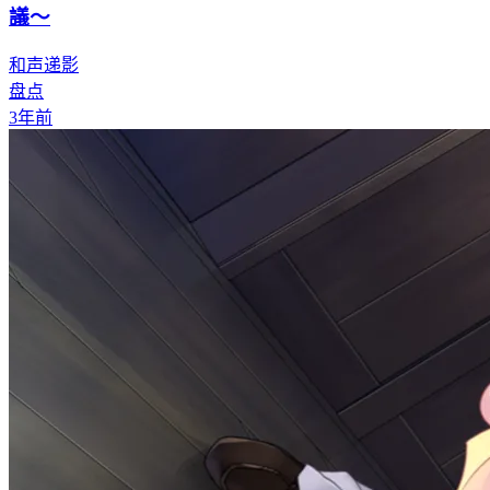
議～
和声递影
盘点
3年前