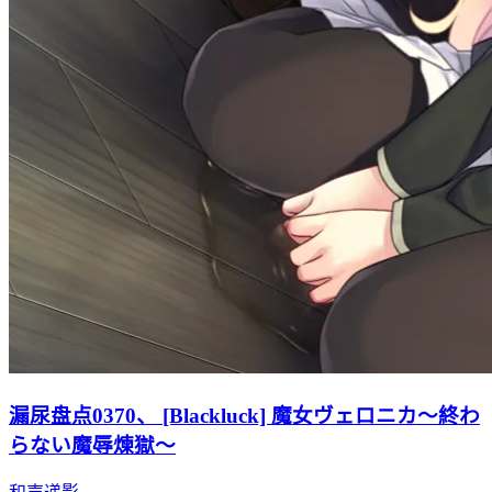
漏尿盘点0370、 [Blackluck] 魔女ヴェロニカ～終わ
らない魔辱煉獄～