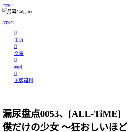
menu
report

主页

文章

画札

正版福利
漏尿盘点0053、[ALL-TiME]
僕だけの少女 ～狂おしいほど