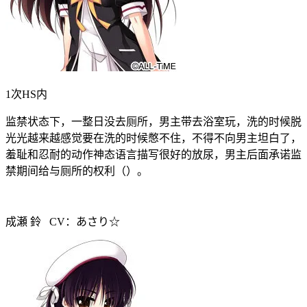
1次HS内
监禁状态下，一整日没去厕所，男主带去浴室玩，洗的时候脱
光光越来越感觉要在洗的时候憋不住，不得不向男主坦白了，
羞耻和忍耐的动作神态语言描写很好的放尿，男主后面承诺监
禁期间给与厕所的权利（）。
成瀬 鈴 CV：あさり☆