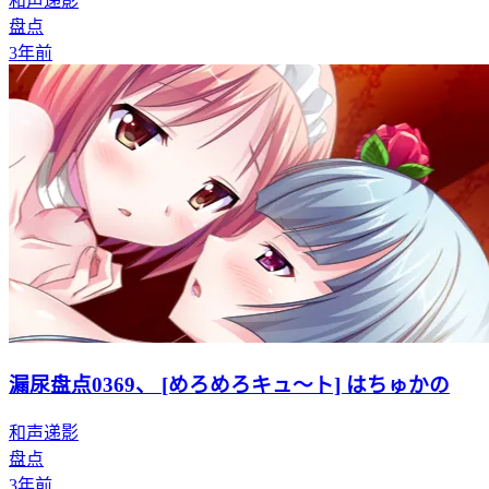
和声递影
盘点
3年前
漏尿盘点0369、 [めろめろキュ～ト] はちゅかの
和声递影
盘点
3年前