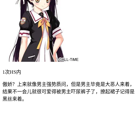
1次HS内
傲娇？上来就像男主强势质问，但是男主毕竟是大恶人来着，
结果不一会儿就很可爱得被男主吓尿裤子了，撩起裙子记得是
黑丝来着。