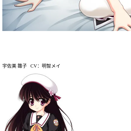
宇佐美 雛子 CV：明智メイ