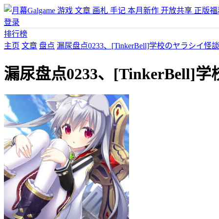
游戏
文章
画札
手记
本月新作
开放共享
正版福
登录
排行榜
主页
文章
盘点
漏尿盘点0233、[TinkerBell]学校のヤラ
漏尿盘点0233、[TinkerB