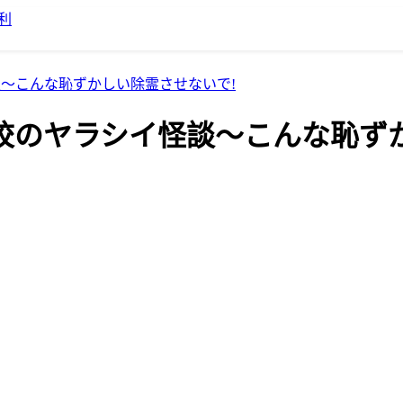
利
シイ怪談～こんな恥ずかしい除霊させないで!
ell]学校のヤラシイ怪談～こんな