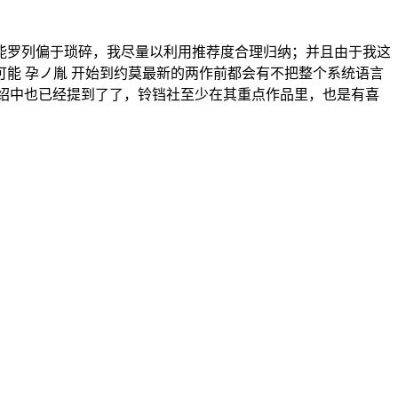
能罗列偏于琐碎，我尽量以利用推荐度合理归纳；并且由于我这
能 孕ノ胤 开始到约莫最新的两作前都会有不把整个系统语言
绍中也已经提到了了，铃铛社至少在其重点作品里，也是有喜