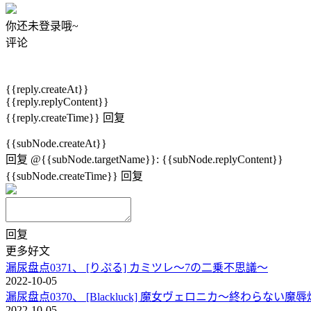
你还未登录哦~
评论
{{reply.createAt}}
{{reply.replyContent}}
{{reply.createTime}}
回复
{{subNode.createAt}}
回复
@{{subNode.targetName}}
:
{{subNode.replyContent}}
{{subNode.createTime}}
回复
回复
更多好文
漏尿盘点0371、 [りぷる] カミツレ～7の二乗不思議～
2022-10-05
漏尿盘点0370、 [Blackluck] 魔女ヴェロニカ～終わらない魔
2022-10-05