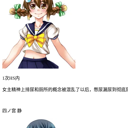
1次HS内
女主精神上排尿和厕所的概念被混乱了以后，憋尿漏尿到彻底
四ノ宮 静