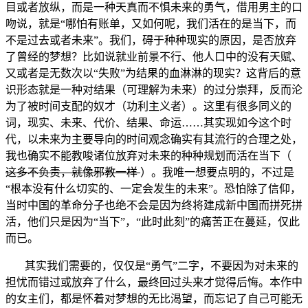
目或者放纵，而是一种天真而不惧未来的勇气，借用男主的口
吻说，就是“哪怕有账单，又如何呢，我们活在的是当下，而
不是过去或者未来”。我们，碍于种种现实的原因，是否放弃
了曾经的梦想？比如说就业前景不行、他人口中的没有天赋、
又或者是无数次以“失败”为结果的血淋淋的现实？这背后的意
识形态就是一种对结果（可理解为未来）的过分崇拜，反而沦
为了被时间支配的奴才（功利主义者）。这里有很多同义的
词，现实、未来、代价、结果、命运……其实现如今这个时
代，以未来为主要导向的时间观念确实有其流行的合理之处，
我也确实不能教唆诸位放弃对未来的种种规划而活在当下（
这多不负责，就像邪教一样
）。我唯一想要点明的，不过是
“根本没有什么切实的、一定会发生的未来”。恐怕除了信仰，
当时中国的革命分子也绝不会是因为终将建成新中国而拼死拼
活，他们只是因为“当下”，“此时此刻”的痛苦正在蔓延，仅此
而已。
其实我们需要的，仅仅是“勇气”二字，不要因为对未来的
担忧而错过或放弃了什么，最终回过头来才觉得后悔。本作中
的女主们，都是怀着对梦想的无比渴望，而忘记了自己可能无