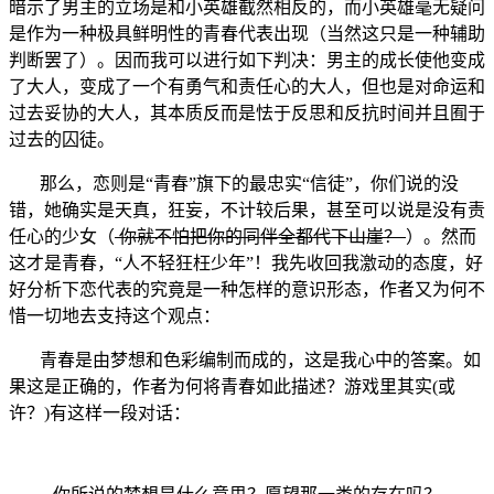
暗示了男主的立场是和小英雄截然相反的，而小英雄毫无疑问
是作为一种极具鲜明性的青春代表出现（当然这只是一种辅助
判断罢了）。因而我可以进行如下判决：男主的成长使他变成
了大人，变成了一个有勇气和责任心的大人，但也是对命运和
过去妥协的大人，其本质反而是怯于反思和反抗时间并且囿于
过去的囚徒。
那么，恋则是“青春”旗下的最忠实“信徒”，你们说的没
错，她确实是天真，狂妄，不计较后果，甚至可以说是没有责
任心的少女（
你就不怕把你的同伴全都代下山崖？
）。然而
这才是青春，“人不轻狂枉少年”！我先收回我激动的态度，好
好分析下恋代表的究竟是一种怎样的意识形态，作者又为何不
惜一切地去支持这个观点：
青春是由梦想和色彩编制而成的，这是我心中的答案。如
果这是正确的，作者为何将青春如此描述？游戏里其实(或
许？)有这样一段对话：