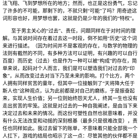
法飞翔、飞到梦想所在的地方；然而，也正是这份勇气，忘记
了许多的不可能，那剩下的，不就只剩“可能”了吗？用奇迹这
词形容也好，用梦想也罢，这就是仍是少年的我们的“特权”。
至于男主关心的“过去”、责任，问题同样在于对时间的理
解。与其说时间存在着过去这一时段，倒不如用“历史”这个词
来进行描述。（因为时间并不是客观的存在，与数学的物理的
法则有截然的不同，有多种方法可以证明，有兴趣的可以自行
百度）而历史（过去）也是作为一种可以被“构成”的存在，简
单来说，起码对个人而言，我们是可以塑造我们对过去的“印
象”，从而改变过去对当下乃至未来的影响。打个比方，两个
人拥有同样贫苦的童年，但其中一位接触到了“天将降大任于
斯人也”这种观点，认为此前都是对自己的磨练，于是振奋起
来，实现人生价值；另一位则始终怨天尤人，终其一生也没有
走出贫苦的牢笼。这就是对过去的一种自我阐述，是由当下来
决定过去和未来的情况。而这份可塑性自然也就意味着，并没
有什么无法改变和动摇的深刻根基（最多只是很难改变），责
任也同样如此。我过去留下的账单，不意味着只能全部我一个
人扛下，游戏的结局也昭示了这一点：尽管其他的伙伴都不是