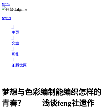
menu
report

主页

文章

画札

正版优惠
梦想与色彩编制能编织怎样的
青春？ ——浅谈feng社遗作