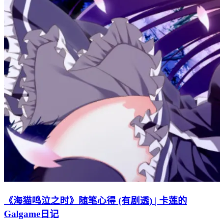
《海猫鸣泣之时》随笔心得 (有剧透) | 卡莲的
Galgame日记