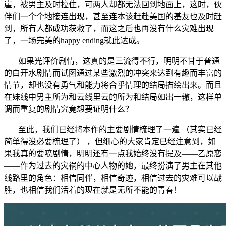
崖，被男主及时拉住，可两人却都无法回到地面上，这时，伙
伴们一个个地接连出现，甚至连本该赶赴美国的基友也及时赶
到，所有人都成功获救了，而这之后也再没有什么灾难出现
了，一场完美的happy ending就此达成。
如果光评价剧情，这真的是三流得不行，明明不甘于普通
的白开水剧情而试图通过某些激烈的冲突来达到有趣而丰富的
情节，却也没有勇气和能力将合乎情理的结局描绘出来。而且
在妹线中男主所为和云线里云的所为和结局如出一辙，这样单
调而重复的剧情究竟想要证明什么？
至此，我们已经将本作的主要剧情梳理了一遍
（其实已经
简单得没必要梳理了）
，但细心的大家肯定已经注意到，如
果我真的要喷剧情，明明还有一点我始终没有提及——乙原恋
——作为过去的灾祸的中心人物的她，最终扮演了男主在其他
线路里的角色：相信同伴，相信奇迹，相信过去的灾难可以战
胜，也相信我们活着的现在就是无所不能的青春！