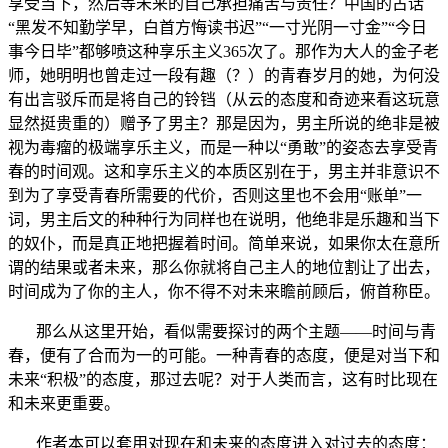
享受当下，然后等未来的自己承担痛苦与责任？中国的古话
“黑发不知勤学早，白首方悔读书迟”“一寸光阴一寸金”“今日
事今日毕”都够喷这种享乐主义365次了。那作为大人的金子老
师，她明明也曾走过一段有趣（？）的青春岁月的她，为何没
有出言驳斥而是将自己的铃铛（从云的态度和奇迹来看这玩意
显然挺贵重的）赠予了男主？那是因为，男主所说的绝非是被
视为毒瘤的极端享乐主义，而是一种以“勇敢”的姿态去享受青
春的时间观。这和享乐主义的本质区别在于，男主并非意识不
到为了享受青春所需要的代价，否则这里也不会用“账单”一
词，男主后文的种种行为同样也在说明，他绝非是乐趣和当下
的奴仆，而是真正地把握着时间。简单来说，如果你太在意所
谓的结果或者未来，那么你就将自己主人的地位割让了出去，
时间成为了你的主人，你不得不对未来瞻前顾后，俯首称臣。
那么从这里开始，看似需要探讨的两个主题——时间与青
春，便有了合而为一的可能。一种青春的态度，便是对当下和
未来“积极”的态度，那过去呢？对于人类而言，这有时比现在
和未来更重要。
作者本可以套用对现在和未来的态度进入对过去的态度：