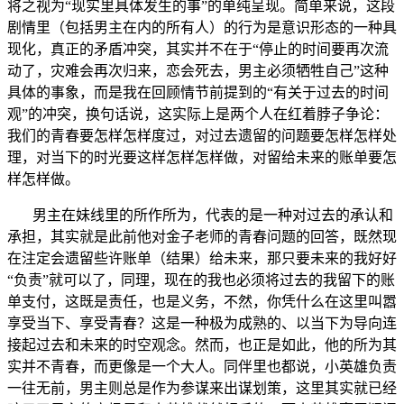
将之视为“现实里具体发生的事”的单纯呈现。简单来说，这段
剧情里（包括男主在内的所有人）的行为是意识形态的一种具
现化，真正的矛盾冲突，其实并不在于“停止的时间要再次流
动了，灾难会再次归来，恋会死去，男主必须牺牲自己”这种
具体的事象，而是我在回顾情节前提到的“有关于过去的时间
观”的冲突，换句话说，这实际上是两个人在红着脖子争论：
我们的青春要怎样怎样度过，对过去遗留的问题要怎样怎样处
理，对当下的时光要这样怎样怎样做，对留给未来的账单要怎
样怎样做。
男主在妹线里的所作所为，代表的是一种对过去的承认和
承担，其实就是此前他对金子老师的青春问题的回答，既然现
在注定会遗留些许账单（结果）给未来，那只要未来的我好好
“负责”就可以了，同理，现在的我也必须将过去的我留下的账
单支付，这既是责任，也是义务，不然，你凭什么在这里叫嚣
享受当下、享受青春？这是一种极为成熟的、以当下为导向连
接起过去和未来的时空观念。然而，也正是如此，他的所为其
实并不青春，而更像是一个大人。同伴里也都说，小英雄负责
一往无前，男主则总是作为参谋来出谋划策，这里其实就已经