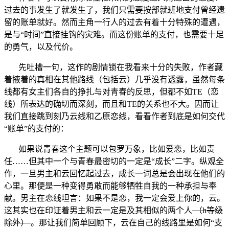
过去的事发生了就发生了，我们只需要按部就班地支付曾经遗
留的账单就好。然而主角一行人的过去有着十分特殊的遭遇，
是与“时间”直接挂钩的灾难。而这份账单的支付，也需要十足
的勇气，以及代价。
先吐槽一句，这作的剧情锁在我看来十分的失败，作者藏
着掖着的真相在其他路线（包括云）几乎没有透露，虽然每条
线都有女主们各自的挣扎与对青春的反思，但都不如TE（恋
线）所表达的确切而深刻，而且和TE的关系也不大。因而让
我们直接跳到刻乃云线和乙原恋线，看看作者到底是如何交代
“账单”的支付的：
如果说青春这个主题可以包罗万象，比如爱恋，比如责
任……但其中一个与青春最密切的一定是“成长”二字。纵观全
作，一旦男主和云回忆起过去，成长一词总是会出现在他们的
心里。那便是一种变得勇敢而能够牺牲自我的一种承担与奉
献。男主在恋线坦言：如果不是恋，我一定会爱上你的，云。
这其实也在印证着男主和云一定是及其相似的两个人
（h等级
除外）
。那让我们简单回顾下，云在自己的线路里是如何“支