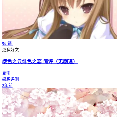
妹-锁-
更多好文
樱色之云绯色之恋 简评（无剧透）
夏雫
感想评测
2年前