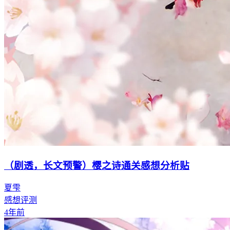
（剧透，长文预警）樱之诗通关感想分析贴
夏雫
感想评测
4年前