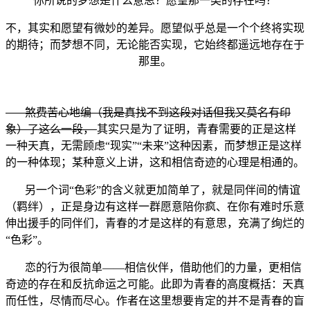
你所说的梦想是什么意思？愿望那一类的存在吗？
不，其实和愿望有微妙的差异。愿望似乎总是一个个终将实现
的期待；而梦想不同，无论能否实现，它始终都遥远地存在于
那里。
煞费苦心地编（我是真找不到这段对话但我又莫名有印
象）了这么一段，
其实只是为了证明，青春需要的正是这样
一种天真，无需顾虑“现实”“未来”这种因素，而梦想正是这样
的一种体现；某种意义上讲，这和相信奇迹的心理是相通的。
另一个词“色彩”的含义就更加简单了，就是同伴间的情谊
（羁绊），正是身边有这样一群愿意陪你疯、在你有难时乐意
伸出援手的同伴们，青春的才是这样的有意思，充满了绚烂的
“色彩”。
恋的行为很简单——相信伙伴，借助他们的力量，更相信
奇迹的存在和反抗命运之可能。此即为青春的高度概括：天真
而任性，尽情而尽心。作者在这里想要肯定的并不是青春的盲