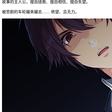
故事的主人公，擅自拯救、擅自相信、擅自失望。
被悲剧的车轮碾来碾去…… 绝望、且无力。