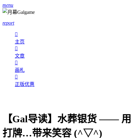
menu
report

主页

文章

画札

正版优惠
【Gal导读】水葬银货 —— 用
打牌…带来笑容 (^▽^)