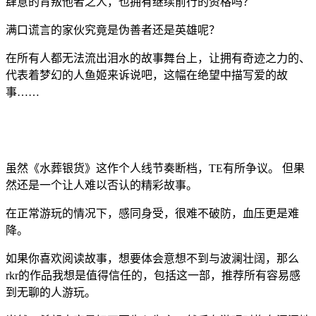
肆意的背叛他者之人，也拥有继续前行的资格吗？
满口谎言的家伙究竟是伪善者还是英雄呢？
在所有人都无法流出泪水的故事舞台上，让拥有奇迹之力的、
代表着梦幻的人鱼姬来诉说吧，这幅在绝望中描写爱的故
事……
虽然《水葬银货》这作个人线节奏断档，TE有所争议。 但果
然还是一个让人难以否认的精彩故事。
在正常游玩的情况下，感同身受，很难不破防，血压更是难
降。
如果你喜欢阅读故事，想要体会意想不到与波澜壮阔，那么
rkr的作品我想是值得信任的，包括这一部，推荐所有容易感
到无聊的人游玩。