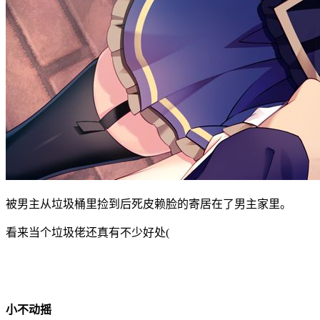
被男主从垃圾桶里捡到后死皮赖脸的寄居在了男主家里。
看来当个垃圾佬还真有不少好处(
小不动摇