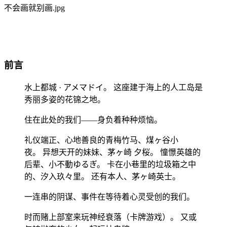
不会画就别画.jpg
前言
水上都城 · アメマドイ。 这座建于海上的人工岛是
秀丽多姿的花锦之地。
住在此处的我们——身负着种种烦恼。
礼仪端正、心地善良的青梅竹马、煤ヶ谷小
夜。 异想天开的妹妹、茅ヶ崎 夕桜。 憧憬英雄的
后辈、小不動ゆるぎ。 卡在小巷里的垃圾箱之中
的、汐入玖々里。 还有本人、茅ヶ崎英士。
一连串的阴谋、事件在等待着心灵受创的我们。
时而赌上部室来玩神经衰落（卡牌游戏）。 又或