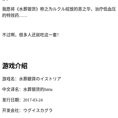
我愿将《水葬银货》称之为ルクル绽放的恶之华，治疗低血压
的特效药……
不过啊，很多人还就吃这一套！
游戏介绍
游戏名：水葬銀貨のイストリア
中文译名：水葬银货的Istria
发行日期：2017-03-24
开发会社：ウグイスカグラ