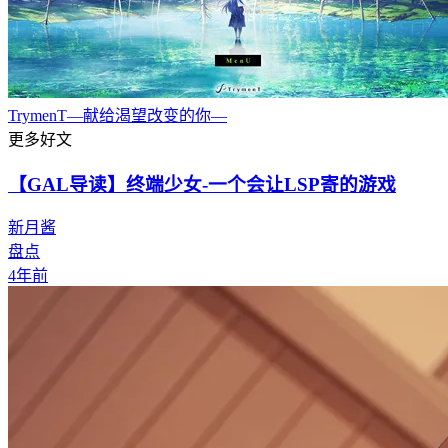
TrymenT―献给渴望改变的你―
更多好文
【GAL导读】终端少女-一个会让LSP寄的游戏
新月酱
盘点
4年前