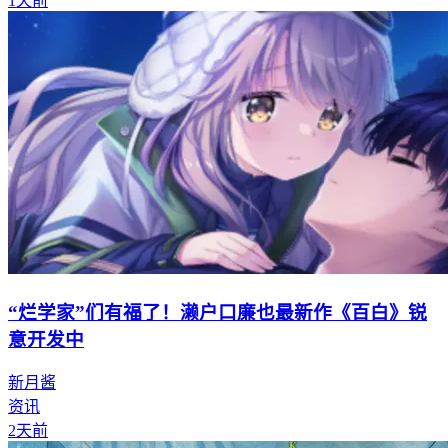
1天前
“烂学家”们有福了！濑户口廉也最新作《百白》锐
意开发中
新月酱
资讯
2天前