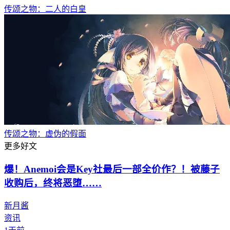
传颂之物：二人的白皇
传颂之物：虚伪的假面
更多好文
爆！Anemoi会是Key社最后一部全价作？！被藤子
收购后，终将恶堕……
新月酱
资讯