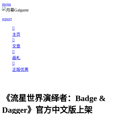
menu
report

主页

文章

画札

正版优惠
《流星世界演绎者：Badge &
Dagger》官方中文版上架