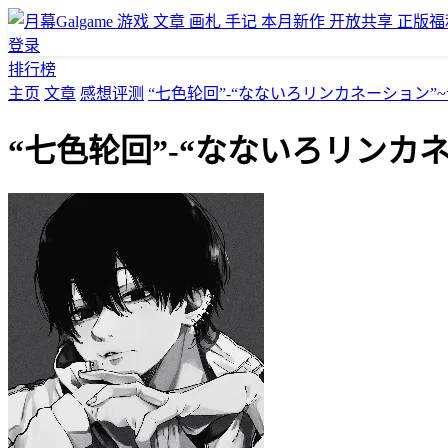
游戏
文章
画札
手记
本月新作
开放共享
正版福
登录
排行榜
主页
文章
感想评测
“七色轮回”-“なないろリンカネーション”
“七色轮回”-“なないろリンカ