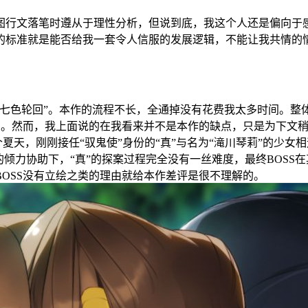
图行文落笔时遵从于理性分析，但说到底，我这个人还是偏向于
的标准就是能否给我一套令人信服的发展逻辑，不能让我共情的
“七色轮回”。本作的流程不长，全通掉没有花费我太多时间。整
然而，我上面说的在我看来并不是本作的缺点，只是为下文稍稍作一下铺
那个夏天，刚刚接任“驭鬼使”身份的“真”与名为“滝川琴莉”的
的倾力协助下，“真”的探案过程完全没有一丝难度，最终BOS
OSS没有立绘之类的理由就给本作差评是很不理解的。