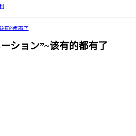
利
~该有的都有了
ネーション”~该有的都有了