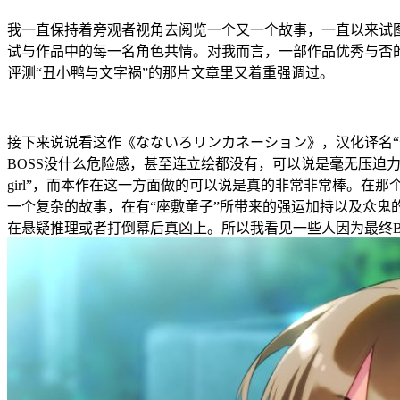
我一直保持着旁观者视角去阅览一个又一个故事，一直以来试
试与作品中的每一名角色共情。对我而言，一部作品优秀与否
评测“丑小鸭与文字祸”的那片文章里又着重强调过。
接下来说说看这作《なないろリンカネーション》，汉化译名
BOSS没什么危险感，甚至连立绘都没有，可以说是毫无压迫力。
girl”，而本作在这一方面做的可以说是真的非常非常棒。在
一个复杂的故事，在有“座敷童子”所带来的强运加持以及众鬼
在悬疑推理或者打倒幕后真凶上。所以我看见一些人因为最终B