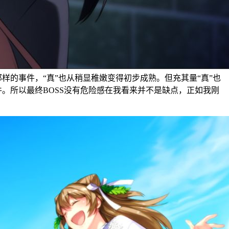
样的事件，“真”也从稍显稚嫩变得初步成熟。但充其量“真”也
件。所以最终BOSS没有危险感在我看来并不是缺点，正如我刚