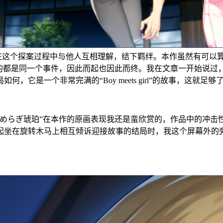
他在这个探案过程中与他人互相理解，结下羁绊。本作虽然有可以
着的都是同一个事件，因此而起也因此而终。我在文章一开始说过
是一个非常完满的“Boy meets girl”的故事，这就足够
すめらぎ琥珀”在本作的原画表现我还是蛮欣赏的，作品中的冲击
起坐在旋转木马上相互倾诉迎接故事的结局时，我这个屏幕外的