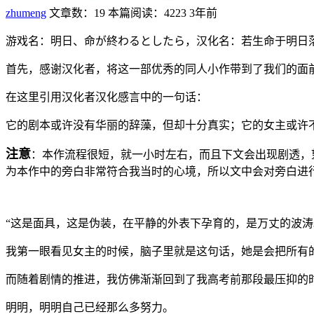
zhumeng
文章数：19
本篇阅读：4223
3年前
游戏名：明日、命が終わるとしたら，汉化名：若生命于明日
首先，感谢汉化者，将这一部优秀的同人小作带到了我们的面
在这里引用汉化者汉化感言中的一句话：
它的剧本或许没有华丽的辞藻，但却十分真实；它的女主或许
注意
：本作流程很短，就一小时左右，而且下文会出现剧透，
为本作中的旁白非常符合我当时的心境，所以文中会对旁白进
“这是面具，这是伪装，在平静的外表下孕育的，是万丈的波涛
我第一眼看见女主的时候，脑子里就是这句话，她是会把所有
而随着剧情的推进，我仿佛渐渐回到了我高考前那段最压抑的
明明，明明自己已经那么多努力。