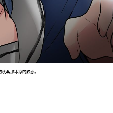
的枕套那冰凉的触感。