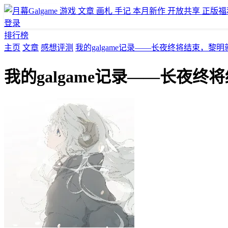
游戏
文章
画札
手记
本月新作
开放共享
正版福
登录
排行榜
主页
文章
感想评测
我的galgame记录——长夜终将结束，黎
我的galgame记录——长夜