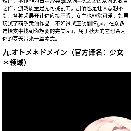
短评：本作作为日本经典gal系列--秋之回忆系列的收官
之作，游戏质量是无可挑剔的。剧情也是让人意想不
到，各种超展开让你应接不暇，女主也非常可爱。如果
玩腻了萌系黄油作品，不如试试正统剧情gal，在众多
选择支中找到你想要的完美end，属于秋天的它也会为
你的夏天带来一丝凉意。
九.オトメ＊ドメイン（官方译名：少女
＊领域）