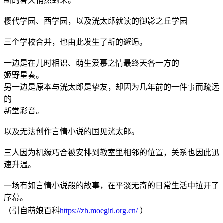
新的春天悄然到来。
樱代学园、西学园，以及洸太郎就读的御影之丘学园
三个学校合并，也由此发生了新的邂逅。
一边是在儿时相识、萌生爱慕之情最终天各一方的
姬野星奏。
另一边是原本与洸太郎是挚友，却因为几年前的一件事而疏远
的
新堂彩音。
以及无法创作言情小说的国见洸太郎。
三人因为机缘巧合被安排到教室里相邻的位置，关系也因此迅
速升温。
一场有如言情小说般的故事，在平淡无奇的日常生活中拉开了
序幕。
（引自萌娘百科
https://zh.moegirl.org.cn/
）