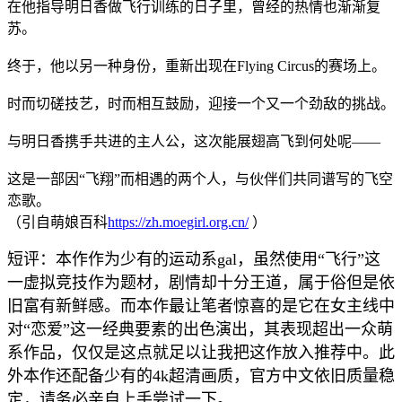
在他指导明日香做飞行训练的日子里，曾经的热情也渐渐复
苏。
终于，他以另一种身份，重新出现在Flying Circus的赛场上。
时而切磋技艺，时而相互鼓励，迎接一个又一个劲敌的挑战。
与明日香携手共进的主人公，这次能展翅高飞到何处呢——
这是一部因“飞翔”而相遇的两个人，与伙伴们共同谱写的飞空
恋歌。
（引自萌娘百科
https://zh.moegirl.org.cn/
）
短评：本作作为少有的运动系gal，虽然使用“飞行”这
一虚拟竞技作为题材，剧情却十分王道，属于俗但是依
旧富有新鲜感。而本作最让笔者惊喜的是它在女主线中
对“恋爱”这一经典要素的出色演出，其表现超出一众萌
系作品，仅仅是这点就足以让我把这作放入推荐中。此
外本作还配备少有的4k超清画质，官方中文依旧质量稳
定，请务必亲自上手尝试一下。