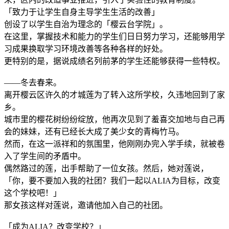
「致力于让学生自身主导学生生活的改善」
创设了以学生自治为理念的「樱云台学院」。
在这里，掌握技术和能力的学生们日日努力学习，还能够用学
习成果换取学习环境改善等各种各样的好处。
更特别的是，据说成绩名列前茅的学生还能够获得一些特权。
——冬去春来。
离开樱云区许久的才城莲为了转入这所学校，久违地回到了家
乡。
城市里的樱花树纷纷绽放，他再次见到了羞喜交加地与自己再
会的妹妹，还有已经长大成了美少女的青梅竹马。
然而，在这一派祥和的氛围里，他刚刚办完入学手续，就被卷
入了学生间的矛盾中。
偶然路过的莲，出手帮助了一位女孩。然后，她对莲说，
「你，要不要加入我的社团？我们一起以ALIA为目标，改变
这个学校吧！」
那女孩这样对莲说，邀请他加入自己的社团。
「成为ALIA？改变学校？」