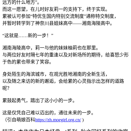
远方的什么地方”。
而这一愿望，在儿时好友莉一的支持下，终于实现。
累被认可参加“特优生国内特别交流制度”通称特交制度，
并暂时转学到了神奈川县姐妹高中——湘南海陵高中。
“这就是……新的一步！”
湘南海陵高中，莉一与他的妹妹柚莉也在那里。
与两位好友时隔七年的重逢以及对新场所的期待，给喜怒少形
于色的累也带来了笑容。
身处陌生的海滨城市，在观光胜地湘南的全新生活，
以及随之来访的新的邂逅，会给累的心灵指示出怎样的道路
呢？
累鼓起勇气，踏出了这小小的一步。
这是仅凭自己难以迈出的，通往未来的一步。
（引自萌娘百科
https://zh.moegirl.org.cn/
)