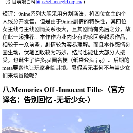
（引自萌娘百科
https://zh.moegirl.org.cn/
)
短评：9nine系列大胆采用分割商法，将四位女主的个
人线分开发售。但是由于9nine剧情的特殊性，其四位
女主线与主线剧情关系极大，且其剧情有先后之分，故
在此一起推荐。本作作为业内少有的轮回穿越系作品，
相较于一众前辈，剧情较为容易理解。而且本作感情刻
画生动，伏笔回收较为巧妙，结局也能让大部分人接
受，也诞生了许多gal圈名梗（纸袋套头.jpg）。后期的
meta要素也让玩家身临其境。暑假若无事何不与美少女
们来场冒险呢？
八.Memories Off -Innocent Fille-（官方
译名：告别回忆 -无垢少女-）