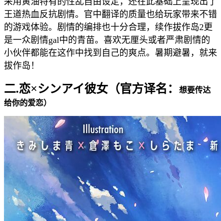
采用黄油特有的性乱自由设定，还在此基础上呈现出了
王道热血反抗剧情。官中翻译的质量也给玩家带来不错
的游戏体验。剧情的编排也十分合理，续作拔作岛2更
是一众剧情gal中的青苗。喜欢无厘头或者严肃剧情的
小伙伴都能在这作中找到自己的爽点。暑期避暑，就来
拔作岛！
二.恋×シンアイ彼女（官方译名：
想要传达
给你的爱恋）