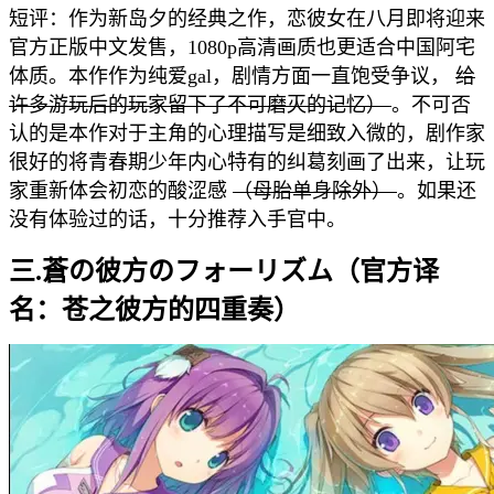
短评：作为新岛夕的经典之作，恋彼女在八月即将迎来
官方正版中文发售，1080p高清画质也更适合中国阿宅
体质。本作作为纯爱gal，剧情方面一直饱受争议，
给
许多游玩后的玩家留下了不可磨灭的记忆）
。不可否
认的是本作对于主角的心理描写是细致入微的，剧作家
很好的将青春期少年内心特有的纠葛刻画了出来，让玩
家重新体会初恋的酸涩感
（母胎单身除外）
。如果还
没有体验过的话，十分推荐入手官中。
三.蒼の彼方のフォーリズム（官方译
名：苍之彼方的四重奏）