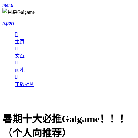
menu
report

主页

文章

画札

正版福利
暑期十大必推Galgame！！！
（个人向推荐）