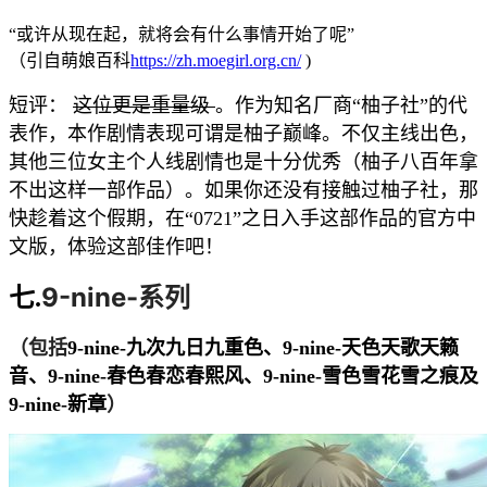
“或许从现在起，就将会有什么事情开始了呢”
（引自萌娘百科
https://zh.moegirl.org.cn/
)
短评：
这位更是重量级
。作为知名厂商“柚子社”的代
表作，本作剧情表现可谓是柚子巅峰。不仅主线出色，
其他三位女主个人线剧情也是十分优秀（柚子八百年拿
不出这样一部作品）。如果你还没有接触过柚子社，那
快趁着这个假期，在“0721”之日入手这部作品的官方中
文版，体验这部佳作吧！
9-nine-系列
七.
（包括
9-nine-九次九日九重色、
9-nine-天色天歌天籁
音、
9-nine-春色春恋春熙风、
9-nine-雪色雪花雪之痕及
）
9-nine-新章