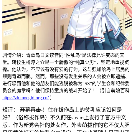
剧情介绍：青蓝岛日文读音同"性乱岛"是法律允许变态的天
堂。转校生橘淳之介是一个骄傲的"纯真少男"，坚定地重视贞
操。他认为，不应该有没有爱的行为，这与强加给岛上居民的
规则背道而驰。然而，那些没有发生关系的人会被立即逮捕、
进行惩罚他和他的朋友们能逃脱被称为“SS”的学生会和纪律委
员会的魔掌吗？他们保持童贞的战斗开始了！（引自萌娘百科
https://zh.moegirl.org.cn/
）
短评：
开幕雷击
！住在拔作岛上的贫乳应该如何是
好？（俗称拔作岛）不久前在steam上发行了官方中文
版。作为新秀会社的处女作，外表萌拔作的它不仅大胆