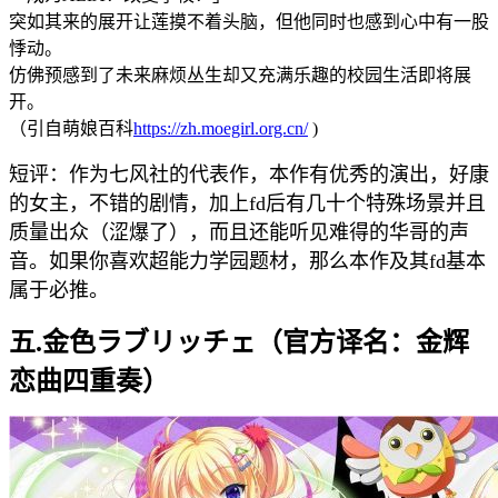
突如其来的展开让莲摸不着头脑，但他同时也感到心中有一股
悸动。
仿佛预感到了未来麻烦丛生却又充满乐趣的校园生活即将展
开。
（引自萌娘百科
https://zh.moegirl.org.cn/
)
短评：作为七风社的代表作，本作有优秀的演出，好康
的女主，不错的剧情，加上fd后有几十个特殊场景并且
质量出众（涩爆了），而且还能听见难得的华哥的声
音。如果你喜欢超能力学园题材，那么本作及其fd基本
属于必推。
五.金色ラブリッチェ（官方译名：金辉
恋曲四重奏）