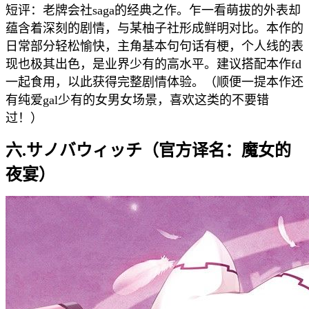
短评：老牌会社saga的经典之作。乍一看萌拔的外表却
蕴含着深刻的剧情，与某柚子社形成鲜明对比。本作的
日常部分轻松愉快，主角基本句句话有梗，个人线的表
现也极其出色，是业界少有的高水平。建议搭配本作fd
一起食用，以此获得完整剧情体验。（顺便一提本作还
有纯爱gal少有的女男女场景，喜欢这类的不要错
过！）
六.サノバウィッチ（官方译名：魔女的
夜宴）