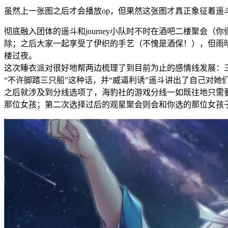
虽然上一张图之后才会播放op，但果然这张图才真正象征着遥
彻底融入团体的遥斗和journey小队时不时在酒吧二楼聚会（
除；之后大家一起享受了伊织的手艺（不愧是酒保！），但雨
楼过夜。
这次睡衣派对很好地帮两边梳理了到目前为止的感情线发展：
“不许脚踏三只船”这种话，并“威逼利诱”遥斗讲出了自己对她
之后就涉及到分线选项了，海豹社的游戏分线一如既往地只需
那位女孩；第二次选择过后的观星聚会则会和你选的那位女孩