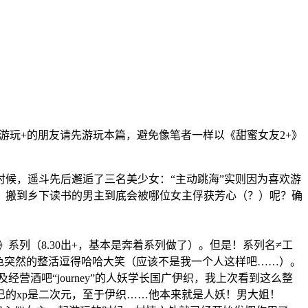
想要游玩+的朋友请先游玩本篇，避免像笔者一样以《甜蜜女友2+》
候，遥斗先后邂逅了三名美少女：“主动跳海”实则因为喜欢游
。搬到乡下读书的男主到底会被哪位女主俘获芳心（？）呢？确
系列（8.30出+，基本是奔着系列做了）。但是！系列名≠工
色突然的整活逗得哈哈大笑（应该不是我一个人这样吧……）。
经营酒吧“journey”的人妖学长国广伊织，我上次看到这么整
的xp是二次元，至于伊织……他本来就是人妖！男大姐！