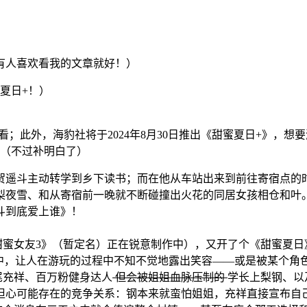
有人喜欢看我的文章就好！）
夏日+！）
观看；此外，海豹社将于2024年8月30日推出《甜蜜夏日+》，
）（不过补明白了）
贺遥斗主动转学到乡下读书；而在他从车站出来到前往寄宿点的时
梨夜雪、和从寄宿前一晚就不断碰撞出火花的同居女孩相仓和叶
斗到底爱上谁》！
蜜女友3》（暂定名）正在锐意制作中），又开了个《甜蜜夏日》
活中，让人在游玩的过程中不知不觉地露出笑容——或是被某个角
尾充祥、百万粉健身达人
但会被姐姐血脉压制的
学长上梨钢、以及
担心可能存在的竞争关系：钢本来就蛮怕姐姐，充祥直接宣布自己