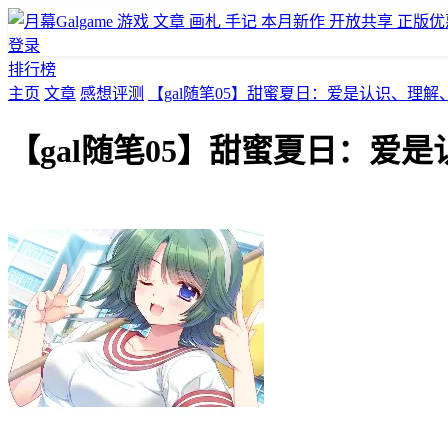
游戏
文章
画札
手记
本月新作
开放共享
正版优
登录
排行榜
主页
文章
感想评测
【gal随笔05】甜蜜夏日：爱是认识、理
【gal随笔05】甜蜜夏日：爱