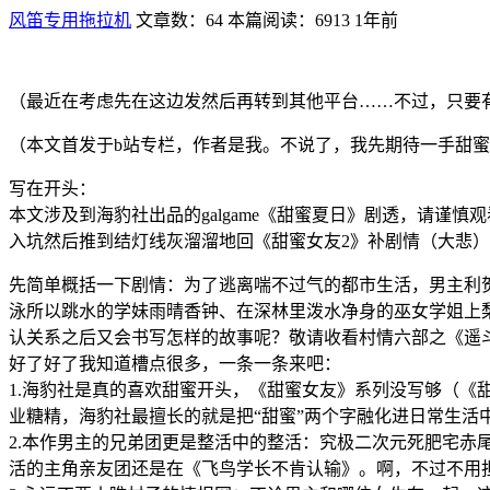
风笛专用拖拉机
文章数：64
本篇阅读：6913
1年前
（最近在考虑先在这边发然后再转到其他平台……不过，只要
（本文首发于b站专栏，作者是我。不说了，我先期待一手甜蜜
写在开头：
本文涉及到海豹社出品的galgame《甜蜜夏日》剧透，请谨慎
入坑然后推到结灯线灰溜溜地回《甜蜜女友2》补剧情（大悲
先简单概括一下剧情：为了逃离喘不过气的都市生活，男主利
泳所以跳水的学妹雨晴香钟、在深林里泼水净身的巫女学姐上
认关系之后又会书写怎样的故事呢？敬请收看村情六部之《遥
好了好了我知道槽点很多，一条一条来吧：
1.海豹社是真的喜欢甜蜜开头，《甜蜜女友》系列没写够（《甜
业糖精，海豹社最擅长的就是把“甜蜜”两个字融化进日常生
2.本作男主的兄弟团更是整活中的整活：究极二次元死肥宅赤
活的主角亲友团还是在《飞鸟学长不肯认输》。啊，不过不用