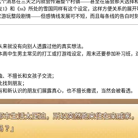
，这个消息在三天之内就会传遍整个村镇——甚至在庙会那天选择
》和《ss》所处的雪国同样有这个设定，这样方便关系的展开嘛√
家游玩整段剧情——但感情线发展可不短，而且每条线的告白时
从来就没有向别人透露过他的真实想法。
本高中生男主常见的打工或打游戏设定，周末还要参加补习班，
独、不擅长和女孩子交流；
此找到朋友；
有和新认识的朋友们展露真心，也不擅长撒谎，当然会被看透。