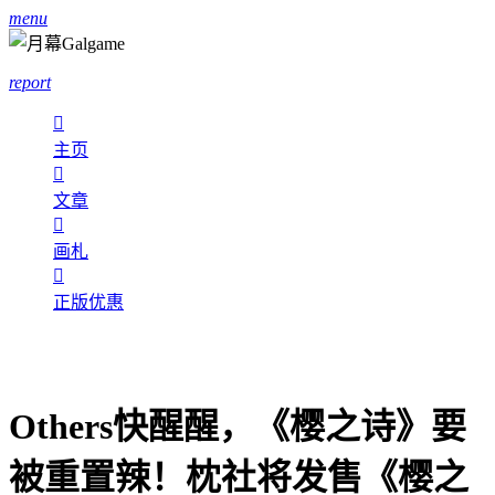
menu
report

主页

文章

画札

正版优惠
Others快醒醒，《樱之诗》要
被重置辣！枕社将发售《樱之