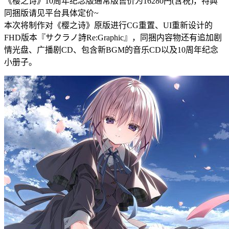
《樱之诗》10周年纪念版通常版售价为16280円(含税)，特典
同捆版请见平台具体定价~
本次将制作对《樱之诗》原版进行CG重置、UI重新设计的
FHD版本『サクラノ詩Re:Graphic』，同捆内容物还有追加剧
情光盘、广播剧CD、包含新BGM的音乐CD以及10周年纪念
小册子。