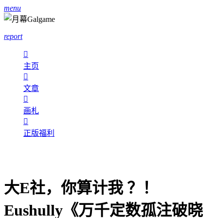
menu
report

主页

文章

画札

正版福利
大E社，你算计我 ？！
Eushully《万千定数孤注破晓