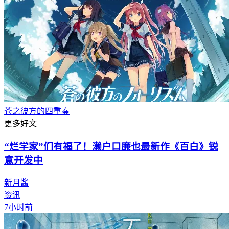
苍之彼方的四重奏
更多好文
“烂学家”们有福了！濑户口廉也最新作《百白》锐
意开发中
新月酱
资讯
7小时前