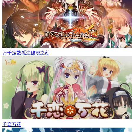
万千定数孤注破晓之刻
千恋万花