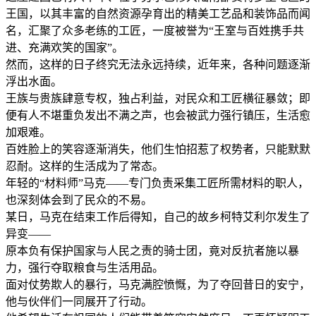
王国，以其丰富的自然资源孕育出的精美工艺品和装饰品而闻
名，汇聚了众多老练的工匠，一度被誉为“王室与百姓携手共
进、充满欢笑的国家”。
然而，这样的日子终究无法永远持续，近年来，各种问题逐渐
浮出水面。
王族与贵族肆意专权，独占利益，对民众和工匠横征暴敛；即
便有人不堪重负发出不满之声，也会被武力强行镇压，生活愈
加艰难。
百姓脸上的笑容逐渐消失，他们生怕招惹了权势者，只能默默
忍耐。这样的生活成为了常态。
年轻的“材料师”马克——专门负责采集工匠所需材料的职人，
也深刻体会到了民众的不易。
某日，马克在结束工作后得知，自己的故乡柯特艾利尔发生了
异变——
原本负有保护国家与人民之责的骑士团，竟对反抗者施以暴
力，强行夺取粮食与生活用品。
面对仗势欺人的暴行，马克满腔愤慨，为了夺回昔日的安宁，
他与伙伴们一同展开了行动。