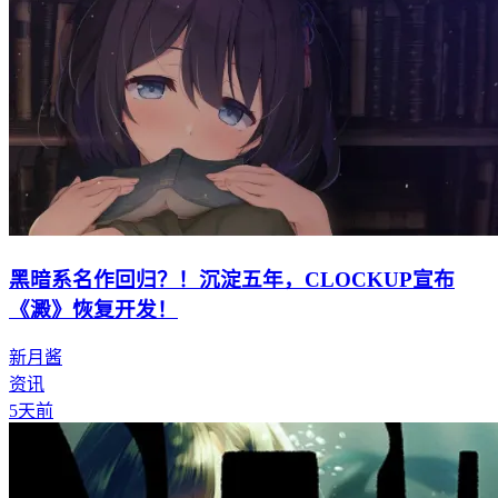
黑暗系名作回归？！沉淀五年，CLOCKUP宣布
《澱》恢复开发！
新月酱
资讯
5天前